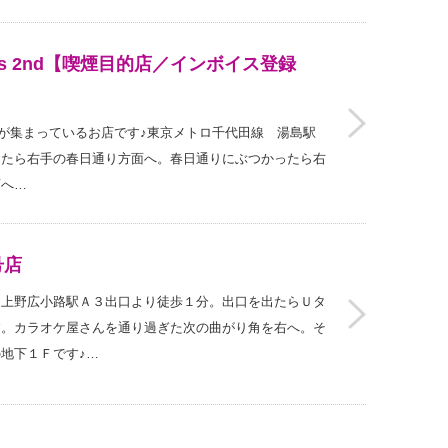
Nuts 2nd【喫煙目的店／インボイス登録
ラオケ好きが集まっているお店です♪東京メトロ千代田線 湯島駅
出たら右手の春日通り方面へ。春日通りにぶつかったら右
面へ…
号店
★上野広小路駅Ａ３出口より徒歩１分。出口を出たらＵタ
す。カラオケ屋さんを通り過ぎた次の曲がり角を右へ。そ
地下１Ｆです♪…