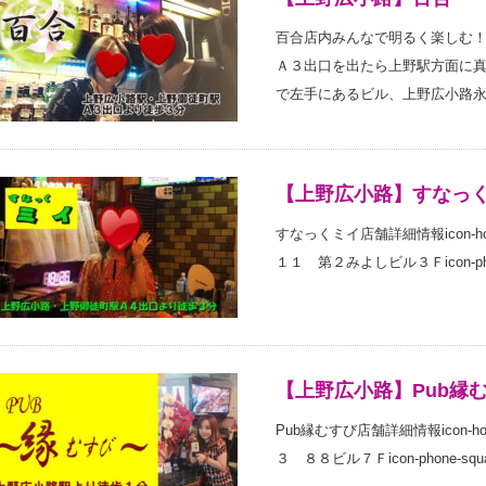
百合店内みんなで明るく楽しむ
Ａ３出口を出たら上野駅方面に
で左手にあるビル、上野広小路永
【上野広小路】すなっ
すなっくミイ店舗詳細情報icon-h
１１ 第２みよしビル３Ｆicon-phone-
【上野広小路】Pub縁
Pub縁むすび店舗詳細情報icon-
３ ８８ビル７Ｆicon-phone-squar