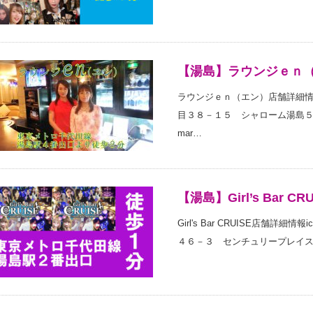
【湯島】ラウンジｅｎ
ラウンジｅｎ（エン）店舗詳細情報ic
目３８－１５ シャローム湯島５Ｆicon-p
mar…
【湯島】Girl’s Bar CRU
Girl's Bar CRUISE店舗詳細
４６－３ センチュリープレイス湯島６階ic