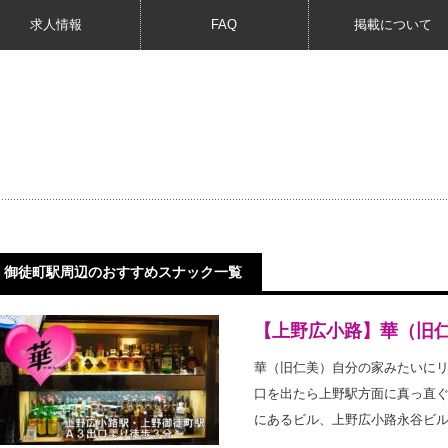
求人情報
FAQ
掲載について
御徒町駅周辺のおすすめスナック一覧
【上野広小路】華（旧
華（旧仁美）自分の家みたいに
口を出たら上野駅方面に真っ直
にあるビル、上野広小路永谷ビル