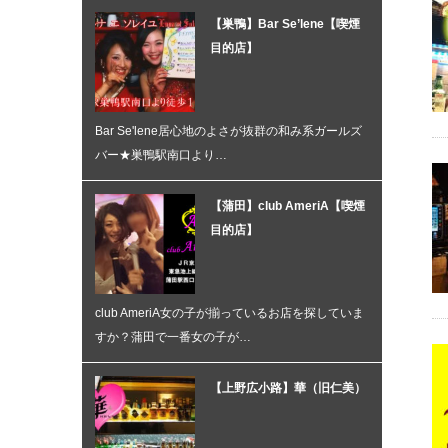
【巣鴨】Bar Se’lene【喫煙
目的店】
Bar Se'lene居心地のよさが抜群の和み系ガールズ
バー★巣鴨駅南口より…
【蒲田】club AmeriA【喫煙
目的店】
club AmeriA女の子が揃っているお店を探していま
すか？蒲田で一番女の子が…
【上野広小路】華（旧仁美）