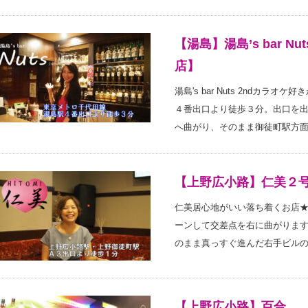
【湯島】湯島’s bar 
店】
湯島's bar Nuts 2ndカ
４番出口より徒歩３分。出口を
へ曲がり、そのまま御徒町駅方
【上野広小路】仁美２
仁美居心地がいい落ち着くお店
ーンして交差点を右に曲がりま
のまま真っすぐ進んだ右手ビルの
【上野広小路】百合