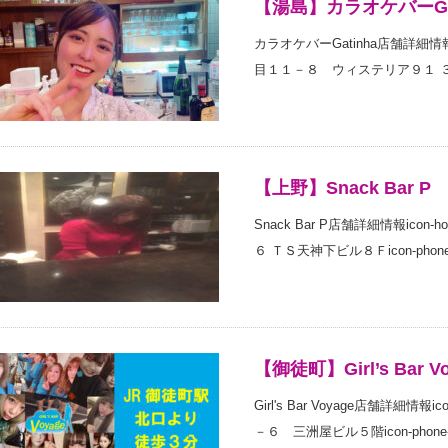
【湯島】カラオケバーGat
カラオケバーGatinha店舗詳細情報
目１１－８ ウィステリア９１ ３Ｆicon-
【上野】Snack Bar P
Snack Bar P店舗詳細情報ico
６ ＴＳ天神下ビル８Ｆicon-phone-sq
【御徒町】Girl’s Bar V
Girl's Bar Voyage店舗詳細
－６ 三洲屋ビル５階icon-phone-sq