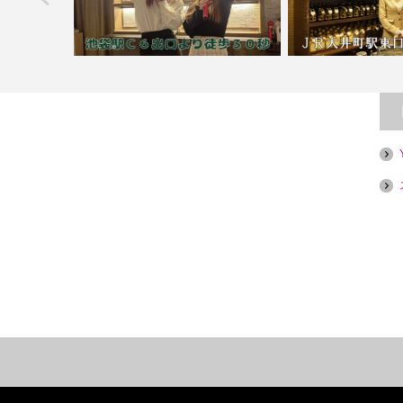
【池袋】カラオケバー Metty【喫煙目
N
的店】
【大井町】パブ