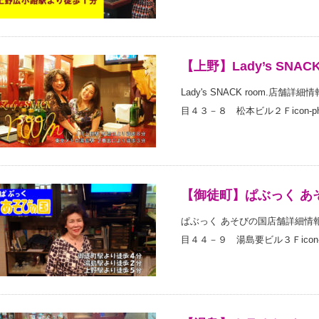
【上野】Lady’s SNACK
Lady's SNACK room.店舗詳
目４３－８ 松本ビル２Ｆicon-phone-
【御徒町】ぱぶっく あ
ぱぶっく あそびの国店舗詳細情報ic
目４４－９ 湯島要ビル３Ｆicon-phone