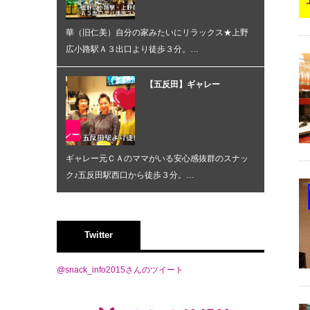
華（旧仁美）自分の家みたいにリラックス★上野
広小路駅Ａ３出口より徒歩３分。…
【五反田】ギャレー
ギャレー元ＣＡのママがいる安心感抜群のスナッ
ク♪五反田駅西口から徒歩３分。…
Twitter
@snack_info2015さんのツイート