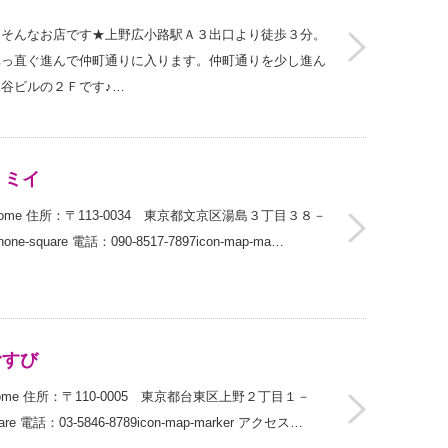
！そんなお店です★上野広小路駅Ａ３出口より徒歩３分。
真っ直ぐ進んで仲町通りに入ります。仲町通りを少し進ん
谷ビルの２Ｆです♪…
くミイ
ome 住所：〒113-0034 東京都文京区湯島３丁目３８－
square 電話：090-8517-7897icon-map-ma…
むすび
home 住所：〒110-0005 東京都台東区上野２丁目１－
e 電話：03-5846-8789icon-map-marker アクセス…