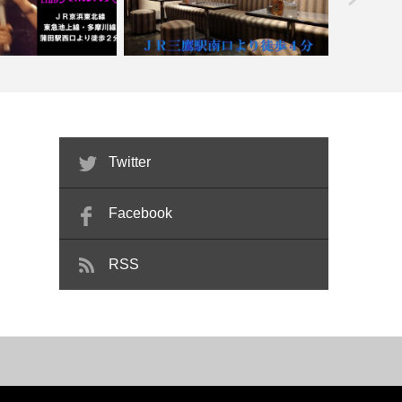
AmeriA【喫煙目的店】
【三鷹】フィリピンラウンジ PULO
【赤坂】Ba
Twitter
Facebook
RSS