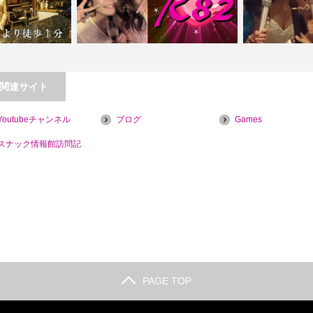
関連サイト
【新宿】Ｌｏｕｎｇｅ Ｒ８２（アー
Youtubeチャンネル
ブログ
Games
スナック縁
ルハニー）
【蒲田】club 
スナック情報館訪問記
PAGE TOP