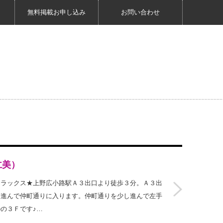
無料掲載お申し込み
お問い合わせ
仁美）
リラックス★上野広小路駅Ａ３出口より徒歩３分。Ａ３出
ぐ進んで仲町通りに入ります。仲町通りを少し進んで左手
の３Ｆです♪…