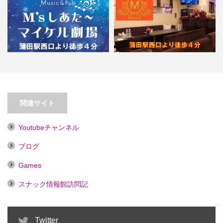
【蒲田】Ｍ’ｓしあた～マイケル劇
【蒲田】Ｍａｍｍｙ（マミー）
場
【喫煙目的店】
関連サイト
Youtubeチャンネル
ブログ
Games
スナック情報館訪問記
Twitter