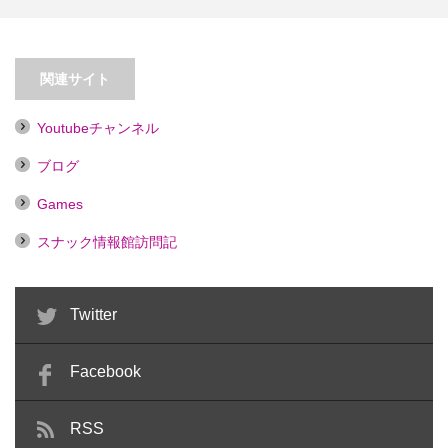
【高田馬場】おしょくじスナック
【西日暮里】ＰＵＢスナック 華
三日月
関連サイト
Youtubeチャンネル
ブログ
Games
スナック情報館訪問記
Twitter
Facebook
RSS