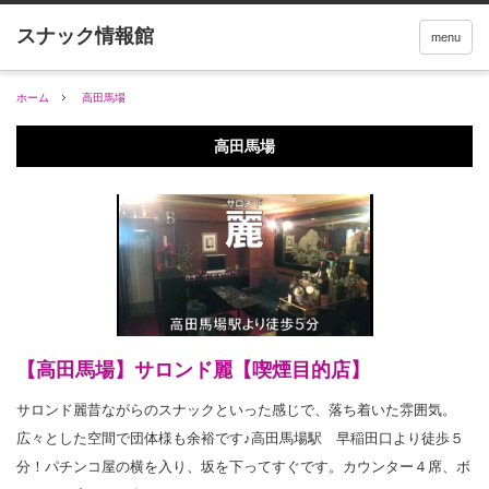
menu
ホーム
高田馬場
高田馬場
【高田馬場】サロンド麗【喫煙目的店】
サロンド麗昔ながらのスナックといった感じで、落ち着いた雰囲気。
広々とした空間で団体様も余裕です♪高田馬場駅 早稲田口より徒歩５
分！パチンコ屋の横を入り、坂を下ってすぐです。カウンター４席、ボ