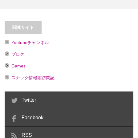
【大森】SARAN
【大塚】Ｌｕｃｋｙ Ｃｈａｒｍ
関連サイト
Youtubeチャンネル
ブログ
Games
スナック情報館訪問記
Twitter
Facebook
RSS