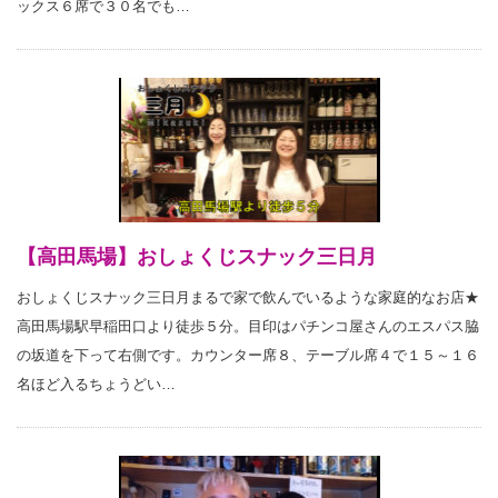
ックス６席で３０名でも…
【高田馬場】おしょくじスナック三日月
おしょくじスナック三日月まるで家で飲んでいるような家庭的なお店★
高田馬場駅早稲田口より徒歩５分。目印はパチンコ屋さんのエスパス脇
の坂道を下って右側です。カウンター席８、テーブル席４で１５～１６
名ほど入るちょうどい…