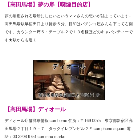
【高田馬場】夢の扉【喫煙目的店】
夢の扉癒される場所にしたいというママさんの想いが詰まっています♪
高田馬場駅早稲田口より徒歩５分。目印はパチンコ屋さんを下って右側
です。カウンター席５・テーブル２で１３名様ほどのキャパシティーで
す★駅からも近く…
【高田馬場】ディオール
ディオール店舗詳細情報icon-home 住所：〒169-0075 東京都新宿区高
田馬場２丁目１９－７ タックイレブンビル２Ｆicon-phone-square 電
話：03-3208-9751icon-map-marke…