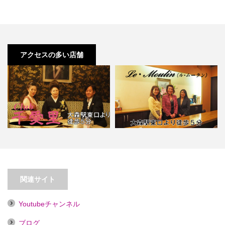
アクセスの多い店舗
【大森】Le・Moulin(ル・ムーラ
【大森】クラブ千愛里
ン)【喫煙目的店】…
関連サイト
Youtubeチャンネル
ブログ