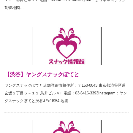
胡蝶地図…
【渋谷】ヤングスナックぽてと
ヤングスナックぽてと店舗詳細情報住所：〒150-0043 東京都渋谷区道
玄坂２丁目６－１１ 鳥升ビル４Ｆ電話：03-6416-3393Instagram：ヤン
グスナックぽてと渋谷&#x1f954;地図…