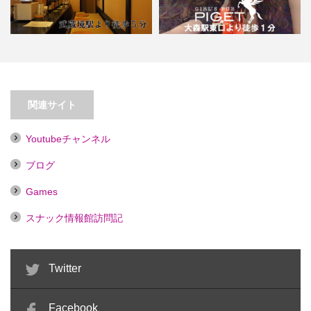
【大森】ガールズパブPIGET（ピ
【武蔵境】香車【喫煙目的店】
ゲ）
関連サイト
Youtubeチャンネル
ブログ
Games
スナック情報館訪問記
Twitter
Facebook