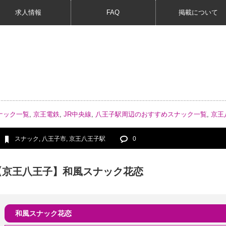
求人情報
FAQ
掲載について
ナック一覧
,
京王電鉄
,
JR中央線
,
八王子駅周辺のおすすめスナック一覧
,
京王
スナック
,
八王子市
,
京王八王子駅
0
【京王八王子】和風スナック花恋
和風スナック花恋