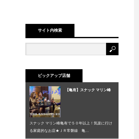
サイト内検索
ピックアップ店舗
【亀有】スナック マリン峰
スナック マリン峰亀有で５０年以上！気楽に行け
る家庭的なお店★ＪＲ常磐線 亀…