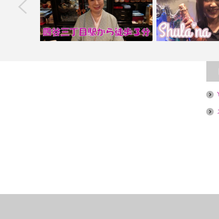
next
愛里
【四谷三丁目】ふみ
【池袋】Girl’s Ba