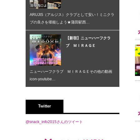
ARUJIS（アルジス）クラブとして安い！ミニクラ
ブの良さを堪能しよう★蒲田駅西…
【新宿】ニューハーフクラ
ブ ＭＩＲＡＧＥ
ニューハーフクラブ ＭＩＲＡＧＥその他の動画
icon-youtube…
Twitter
@snack_info2015さんのツイート