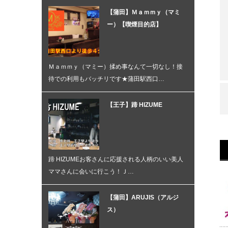
【蒲田】Ｍａｍｍｙ（マミ
ー）【喫煙目的店】
Ｍａｍｍｙ（マミー）揉め事なんて一切なし！接
待での利用もバッチリです★蒲田駅西口…
【王子】蹄 HIZUME
蹄 HIZUMEお客さんに応援される人柄のいい美人
ママさんに会いに行こう！Ｊ…
【蒲田】ARUJIS（アルジ
ス）