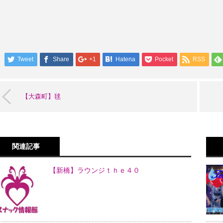
Tweet
Share
+1
Hatena
Pocket
RSS
【大森町】毬
関連記事
【新橋】ラウンジｔｈｅ４０