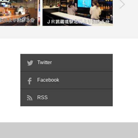
prev
【武蔵境】Karaoke Bar HAURu【喫煙
乃元【喫煙目的店】
目的店…
【池袋】ス
Twitter
Facebook
RSS