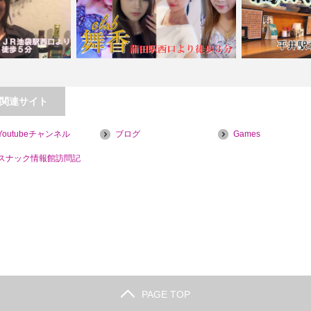
関連サイト
Youtubeチャンネル
ブログ
Games
r Shula&#…
【蒲田】club舞香
【平井】鶏
スナック情報館訪問記
PAGE TOP