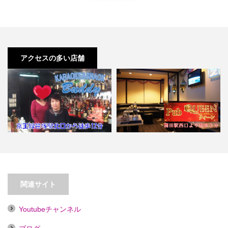
アクセスの多い店舗
【笹塚】カラオケスナック バディ
【蒲田】Pub QUEEN【喫煙目的
ー
店】
関連サイト
Youtubeチャンネル