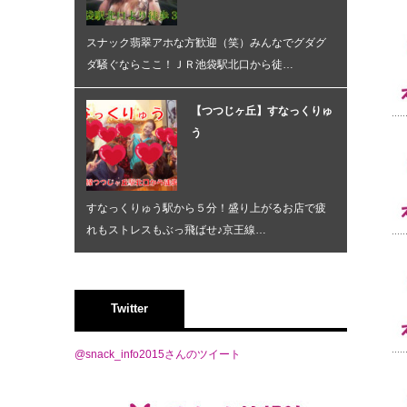
スナック翡翠アホな方歓迎（笑）みんなでグダグ
ダ騒ぐならここ！ＪＲ池袋駅北口から徒…
【つつじヶ丘】すなっくりゅ
う
すなっくりゅう駅から５分！盛り上がるお店で疲
れもストレスもぶっ飛ばせ♪京王線…
Twitter
@snack_info2015さんのツイート