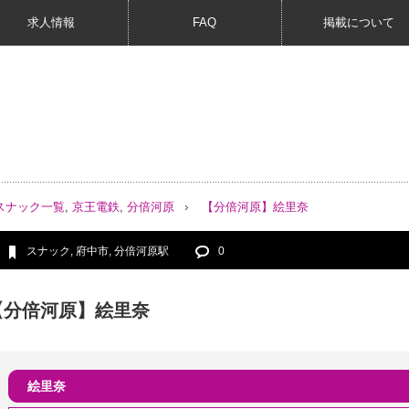
求人情報
FAQ
掲載について
スナック一覧
,
京王電鉄
,
分倍河原
【分倍河原】絵里奈
スナック
,
府中市
,
分倍河原駅
0
【分倍河原】絵里奈
絵里奈