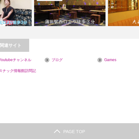
関連サイト
ir（ブルークレール）
Youtubeチャンネル
ブログ
Games
的…
【蒲田】パブ雪
【大森】Lo
スナック情報館訪問記
PAGE TOP