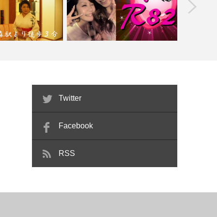
prev
【新宿】Ｌｏｕｎｇｅ Ｒ８２（アー
unge Patek
ルハニー）
Twitter
Facebook
RSS