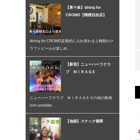
【東十条】dining for
CROWD【喫煙目的店】
dining for CROWD定期的に入れ替わる２種類のク
ラフトビールが楽しめ…
【新宿】ニューハーフクラ
ブ ＭＩＲＡＧＥ
ニューハーフクラブ ＭＩＲＡＧＥその他の動画
icon-youtube…
【池袋】スナック翡翠