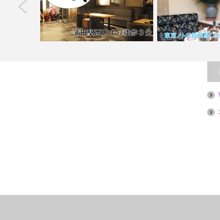
next
【銀座】Bleu Cla
ula&#…
【蒲田】Bar 天【喫煙目的店】
【喫煙目