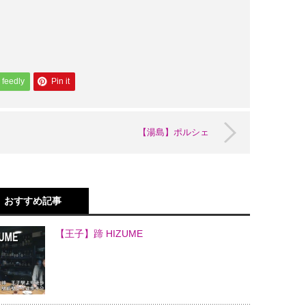
feedly
Pin it
【湯島】ポルシェ
おすすめ記事
【王子】蹄 HIZUME