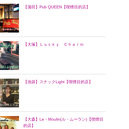
【蒲田】Pub QUEEN【喫煙目的店】
【大塚】Ｌｕｃｋｙ Ｃｈａｒｍ
【池袋】スナックLight【喫煙目的店】
【大森】Le・Moulin(ル・ムーラン)【喫煙目
的店】