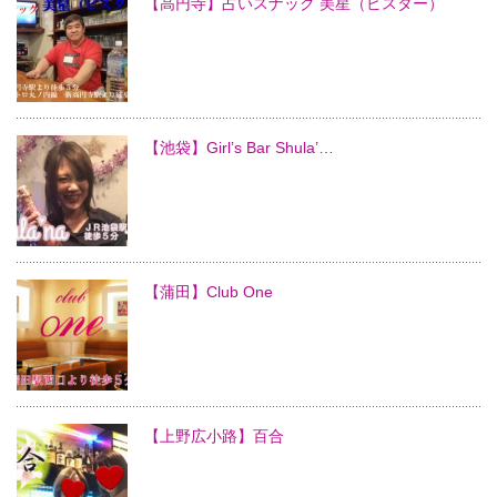
【高円寺】占いスナック 美星（ビスター）
【池袋】Girl’s Bar Shula’…
【蒲田】Club One
【上野広小路】百合