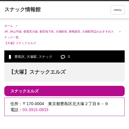
menu
ホーム
JR
,
JR山手線
,
都電荒川線
,
都営地下鉄
,
大塚駅前
,
巣鴨新田
,
大塚駅周辺のおすすめス
ナック一覧
【大塚】スナックエルズ
豊島区
,
大塚駅
,
スナック
0
【大塚】スナックエルズ
スナックエルズ
住所：〒170-0004 東京都豊島区北大塚２丁目８－９
電話：
03-3915-0833