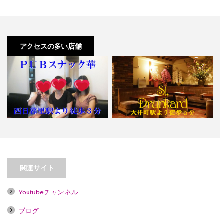
アクセスの多い店舗
【大井町】セント・ドランカー
【西日暮里】ＰＵＢスナック 華
【喫煙目的店】
関連サイト
Youtubeチャンネル
ブログ