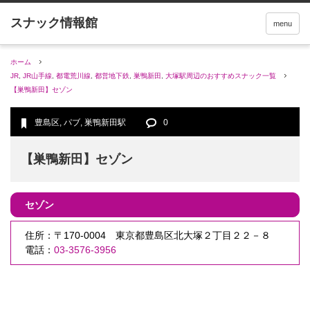
menu
ホーム
JR
,
JR山手線
,
都電荒川線
,
都営地下鉄
,
巣鴨新田
,
大塚駅周辺のおすすめスナック一覧
【巣鴨新田】セゾン
豊島区
,
パブ
,
巣鴨新田駅
0
【巣鴨新田】セゾン
セゾン
住所：〒170-0004 東京都豊島区北大塚２丁目２２－８
電話：
03-3576-3956