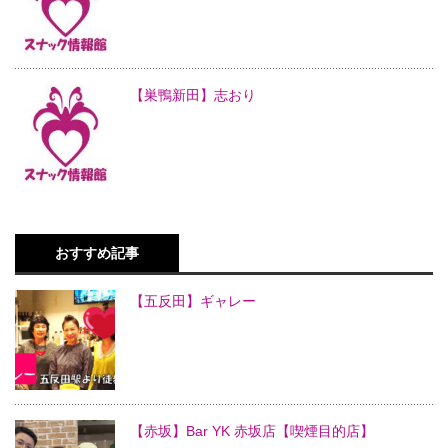
【巣鴨新田】志おり
おすすめ記事
【五反田】ギャレー
【赤坂】Bar YK 赤坂店【喫煙目的店】