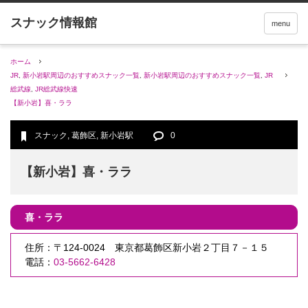
menu
ホーム
JR
,
新小岩駅周辺のおすすめスナック一覧
,
新小岩駅周辺のおすすめスナック一覧
,
JR
総武線
,
JR総武線快速
【新小岩】喜・ララ
スナック
,
葛飾区
,
新小岩駅
0
【新小岩】喜・ララ
喜・ララ
住所：〒124-0024 東京都葛飾区新小岩２丁目７－１５
電話：
03-5662-6428