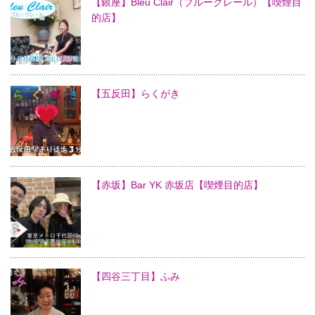
【銀座】Bleu Clair（ブルークレール）【喫煙目
的店】
【五反田】らくがき
【赤坂】Bar YK 赤坂店【喫煙目的店】
【四谷三丁目】ふみ