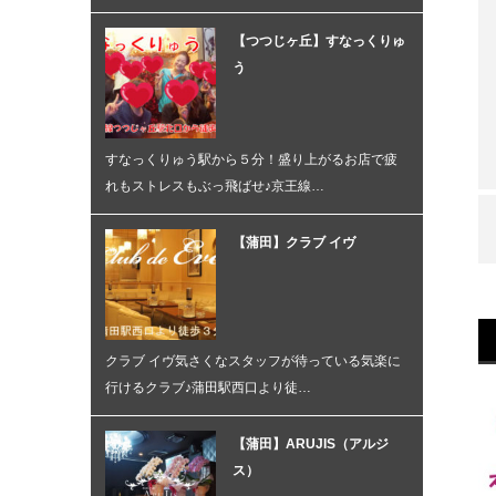
【つつじヶ丘】すなっくりゅ
う
すなっくりゅう駅から５分！盛り上がるお店で疲
れもストレスもぶっ飛ばせ♪京王線…
【蒲田】クラブ イヴ
クラブ イヴ気さくなスタッフが待っている気楽に
行けるクラブ♪蒲田駅西口より徒…
【蒲田】ARUJIS（アルジ
ス）