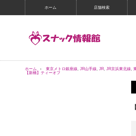
ホーム
店舗検索
ホーム
東京メトロ銀座線
,
JR山手線
,
JR
,
JR京浜東北線
,
【新橋】ティーオフ