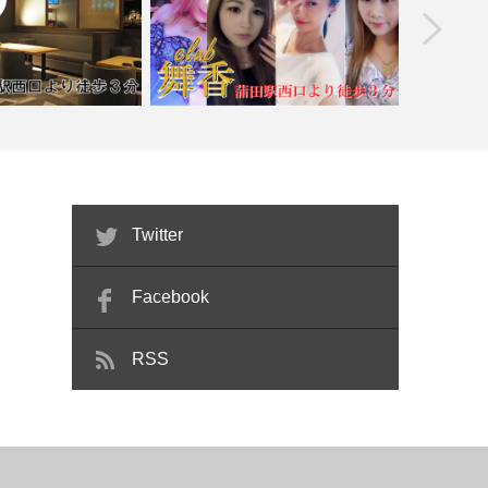
prev
r 天【喫煙目的店】
【蒲田】club舞香
【赤坂】Ba
Twitter
Facebook
RSS