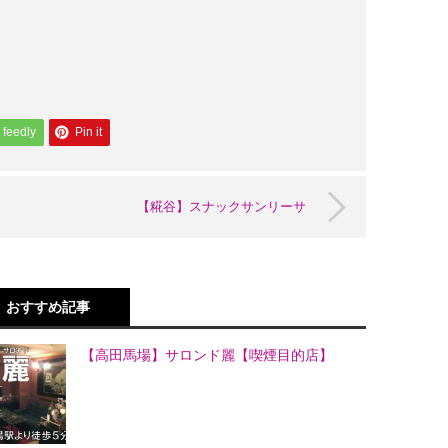
feedly
Pin it
【糀谷】スナックサンリーサ
おすすめ記事
【高田馬場】サロンド麗【喫煙目的店】