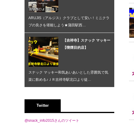
ARUJIS（アルジス）クラブとして安い！ミニクラ
ブの良さを堪能しよう★蒲田駅西…
【吉祥寺】スナック マッキー
【喫煙目的店】
スナック マッキー和気あいあいとした雰囲気で気
楽に飲める♪ＪＲ吉祥寺駅北口より徒…
Twitter
@snack_info2015さんのツイート