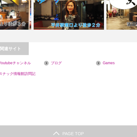
関連サイト
【平井】パブスナックゆり【喫煙目的
Youtubeチャンネル
ブログ
Games
喫煙目的店】
店】
【蒲田】Ba
スナック情報館訪問記
PAGE TOP