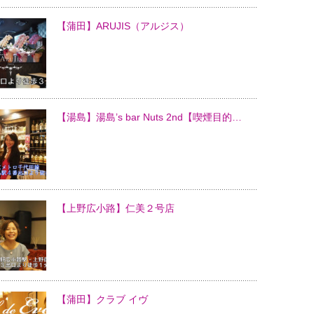
【蒲田】ARUJIS（アルジス）
【湯島】湯島’s bar Nuts 2nd【喫煙目的…
【上野広小路】仁美２号店
【蒲田】クラブ イヴ