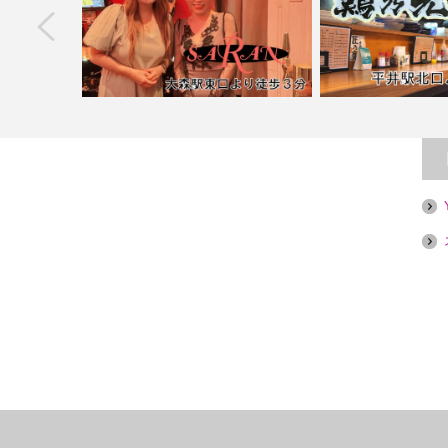
next
ula&#…
【大森】SARAN
【平井】鶏乃元【