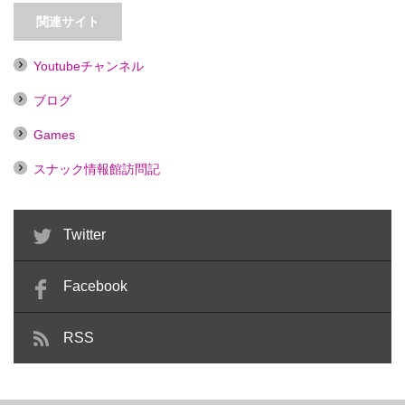
【王子】蹄 HIZUME
【武蔵境】香車【喫煙目的店】
関連サイト
Youtubeチャンネル
ブログ
Games
スナック情報館訪問記
Twitter
Facebook
RSS