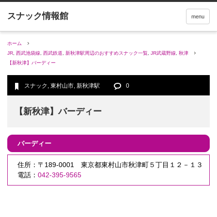
menu
ホーム
JR
,
西武池袋線
,
西武鉄道
,
新秋津駅周辺のおすすめスナック一覧
,
JR武蔵野線
,
秋津
【新秋津】バーディー
スナック
,
東村山市
,
新秋津駅
0
【新秋津】バーディー
バーディー
住所：〒189-0001 東京都東村山市秋津町５丁目１２－１３
電話：
042-395-9565