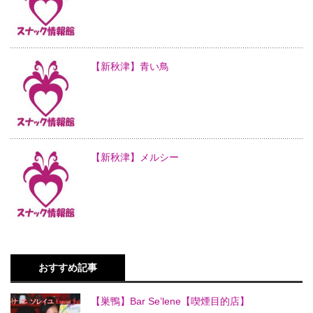
【新秋津】青い鳥
【新秋津】メルシー
おすすめ記事
【巣鴨】Bar Se’lene【喫煙目的店】