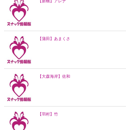
【新橋】アレナ
【蒲田】あまくさ
【大森海岸】佐和
【羽村】竹