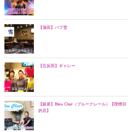
【蒲田】パブ雪
【五反田】ギャレー
【銀座】Bleu Clair（ブルークレール）【喫煙目
的店】