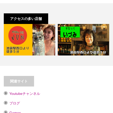
アクセスの多い店舗
【池袋】BAR JUN【喫煙目的店】
【蒲田】すなっくいづみ
関連サイト
Youtubeチャンネル
ブログ
Games