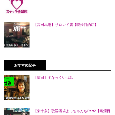
【高田馬場】サロンド麗【喫煙目的店】
おすすめ記事
【蒲田】すなっくいづみ
【東十条】歌謡酒場よっちゃんちPart2【喫煙目