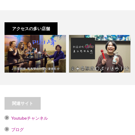
アクセスの多い店舗
【東十条】歌謡酒場よっちゃんち
【亀有】スナック マリン峰
Part2【喫煙目的店】
関連サイト
Youtubeチャンネル
ブログ