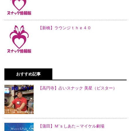
【新橋】ラウンジｔｈｅ４０
おすすめ記事
【高円寺】占いスナック 美星（ビスター）
【蒲田】Ｍ’ｓしあた～マイケル劇場