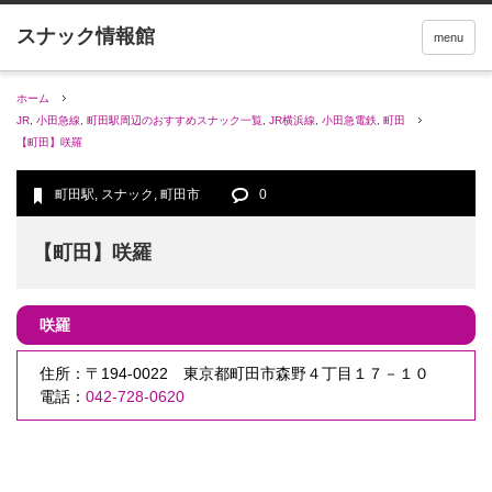
menu
ホーム
JR
,
小田急線
,
町田駅周辺のおすすめスナック一覧
,
JR横浜線
,
小田急電鉄
,
町田
【町田】咲羅
町田駅
,
スナック
,
町田市
0
【町田】咲羅
咲羅
住所：〒194-0022 東京都町田市森野４丁目１７－１０
電話：
042-728-0620