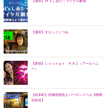
【蒲田】Ｍ’ｓしあた～マイケル劇場
【蒲田】すなっくいづみ
【新宿】Ｌｏｕｎｇｅ Ｒ８２（アールハニ
ー）
【岩本町】特撮怪獣怪人バーロンドベル【喫煙
目的店】