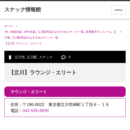
menu
ホーム
JR
,
JR南武線
,
JR中央線
,
立川駅周辺のおすすめスナック一覧
,
多摩都市モノレール
,
立
川南
,
立川駅周辺のおすすめスナック一覧
【立川】ラウンジ・エリート
立川市
,
立川駅
,
スナック
0
【立川】ラウンジ・エリート
ラウンジ・エリート
住所：〒190-0022 東京都立川市錦町１丁目６－１６
電話：
042-526-8839