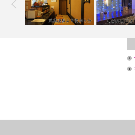
next
【池袋】スナックPA
煙目的店】
【武蔵境】香車【喫煙目的店】
店】