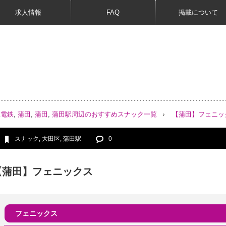
求人情報
FAQ
掲載について
急電鉄
,
蒲田
,
蒲田
,
蒲田駅周辺のおすすめスナック一覧
【蒲田】フェニッ
スナック
,
大田区
,
蒲田駅
0
【蒲田】フェニックス
フェニックス