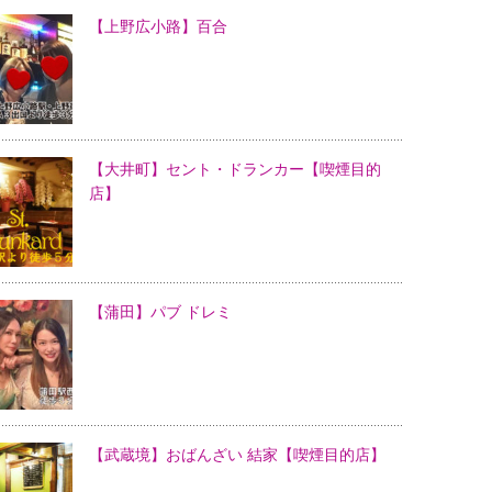
【上野広小路】百合
【大井町】セント・ドランカー【喫煙目的
店】
【蒲田】パブ ドレミ
【武蔵境】おばんざい 結家【喫煙目的店】