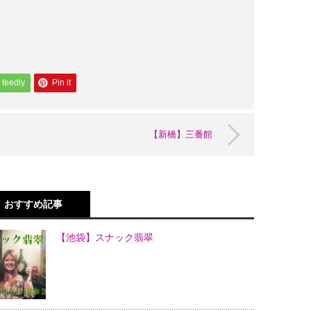
feedly
Pin it
【新橋】三番館
おすすめ記事
【池袋】スナック翡翠