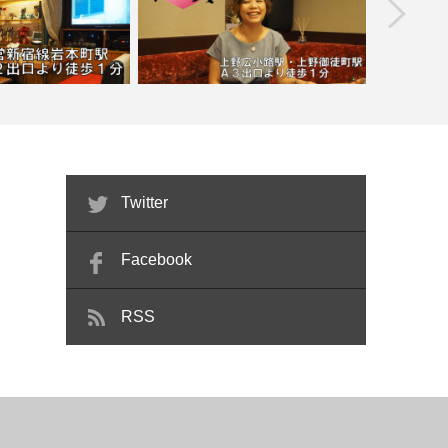
prev
怪獣怪人バーロンドベ
喫煙目的店】
【上野広小路】仁美２号店
【
Twitter
Facebook
RSS