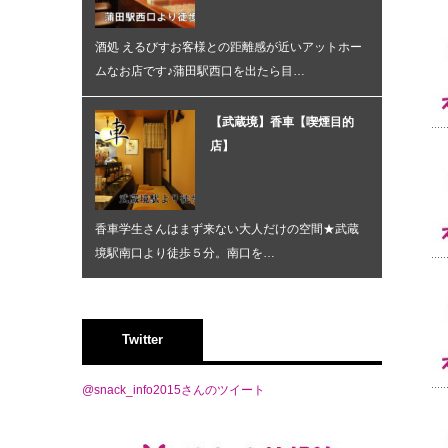
酒処 えるびすお客様との距離感が近いアットホー
ムなお店です♪蒲田駅西口を出たら目…
【武蔵境】香車【喫煙目的
店】
香車学生さんはまず来ない大人だけの空間★武蔵
境駅南口より徒歩５分。南口を…
Twitter
@snack_info2015さんのツイート