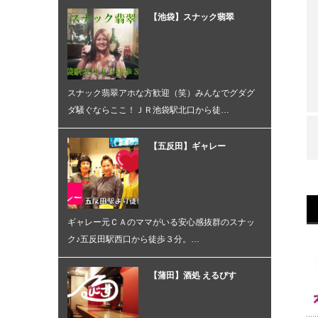
【池袋】スナック翡翠
スナック翡翠アホな方歓迎（笑）みんなでグダグ
ダ騒ぐならここ！ＪＲ池袋駅北口から徒…
【五反田】ギャレー
ギャレー元ＣＡのママがいる安心感抜群のスナッ
ク♪五反田駅西口から徒歩３分。…
【蒲田】酒処 えるびす