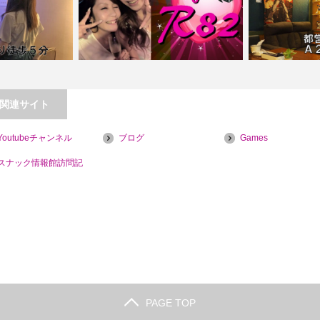
関連サイト
TORA【喫煙目的
【新宿】Ｌｏｕｎｇｅ Ｒ８２（アー
【岩本町】特撮
Youtubeチャンネル
ブログ
Games
ルハニー）
ル【
スナック情報館訪問記
PAGE TOP