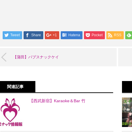
Tweet
Share
+1
Hatena
Pocket
RSS
【蒲田】パブスナックケイ
関連記事
【西武新宿】Karaoke＆Bar 竹