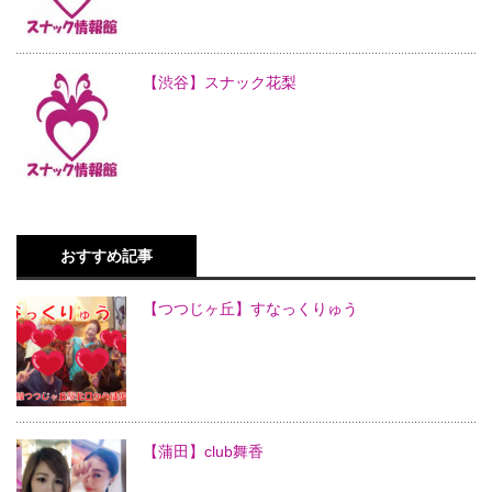
【渋谷】スナック花梨
おすすめ記事
【つつじヶ丘】すなっくりゅう
【蒲田】club舞香