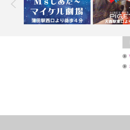
next
ゃら
【蒲田】Ｍ’ｓしあた～マイケル劇場
【大森】ガールズパブ