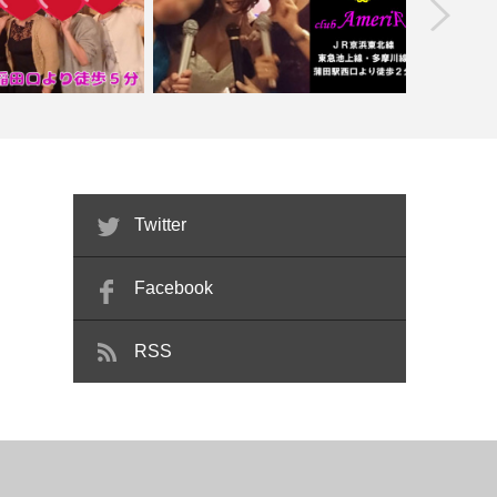
prev
【吉祥寺】
夢の扉【喫煙目的店】
【蒲田】club AmeriA【喫煙目的店】
Twitter
Facebook
RSS