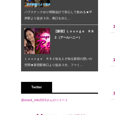
パブスナックゆり明朗会計で安心して飲める★平
井駅より徒歩３分。南口を出た…
【新宿】Ｌｏｕｎｇｅ Ｒ８
２（アールハニー）
Ｌｏｕｎｇｅ Ｒ８２知る人ぞ知る新宿の憩いの
空間★新宿駅南口より徒歩３分。ファミ…
Twitter
@snack_info2015さんのツイート