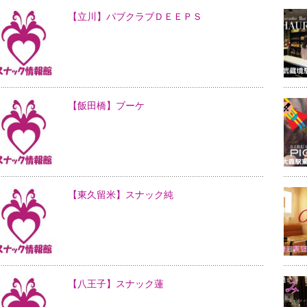
【立川】パブクラブＤＥＥＰＳ
【飯田橋】ブーケ
【東久留米】スナック純
【八王子】スナック蓮