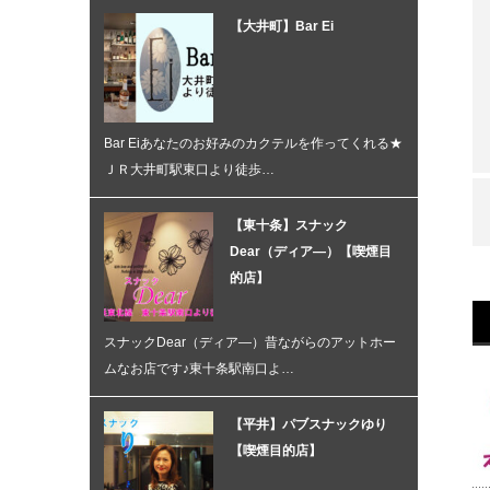
【大井町】Bar Ei
Bar Eiあなたのお好みのカクテルを作ってくれる★
ＪＲ大井町駅東口より徒歩…
【東十条】スナック
Dear（ディア―）【喫煙目
的店】
スナックDear（ディア―）昔ながらのアットホー
ムなお店です♪東十条駅南口よ…
【平井】パブスナックゆり
【喫煙目的店】