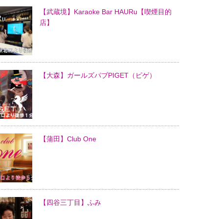
【武蔵境】Karaoke Bar HAURu【喫煙目的
店】
【大森】ガールズパブPIGET（ピゲ）
【蒲田】Club One
【四谷三丁目】ふみ