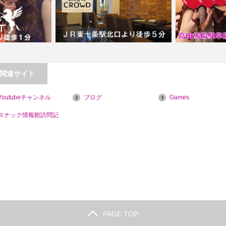
関連サイト
【東十条】dining for CROWD【喫煙目
Youtubeチャンネル
ブログ
Games
PIGET（ピゲ）
的店】…
【高田馬場】
スナック情報館訪問記
PAGE TOP