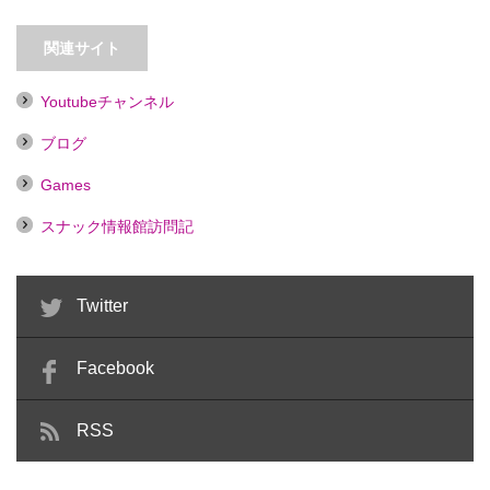
【銀座】Bleu Clair（ブルークレ
ール）【喫煙目的…
【蒲田】Bar 天【喫煙目的店】
関連サイト
Youtubeチャンネル
ブログ
Games
スナック情報館訪問記
Twitter
Facebook
RSS