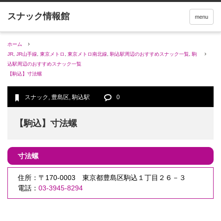
menu
ホーム
JR
,
JR山手線
,
東京メトロ
,
東京メトロ南北線
,
駒込駅周辺のおすすめスナック一覧
,
駒
込駅周辺のおすすめスナック一覧
【駒込】寸法螺
スナック
,
豊島区
,
駒込駅
0
【駒込】寸法螺
寸法螺
住所：〒170-0003 東京都豊島区駒込１丁目２６－３
電話：
03-3945-8294