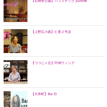
【石神井公園】パブスナック yume華
【上野広小路】仁美２号店
【つつじヶ丘】PUBウィング
【大井町】Bar Ei