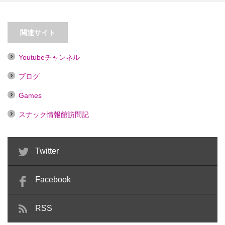
【神楽坂】カラオケバー神楽坂１
３
【蒲田】パブ ドレミ
関連サイト
Youtubeチャンネル
ブログ
Games
スナック情報館訪問記
Twitter
Facebook
RSS