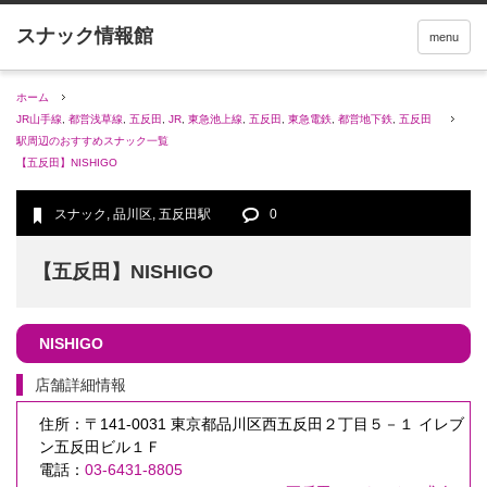
menu
ホーム
JR山手線
,
都営浅草線
,
五反田
,
JR
,
東急池上線
,
五反田
,
東急電鉄
,
都営地下鉄
,
五反田
駅周辺のおすすめスナック一覧
【五反田】NISHIGO
スナック
,
品川区
,
五反田駅
0
【五反田】NISHIGO
NISHIGO
店舗詳細情報
住所：〒141-0031 東京都品川区西五反田２丁目５－１ イレブ
ン五反田ビル１Ｆ
電話：
03-6431-8805