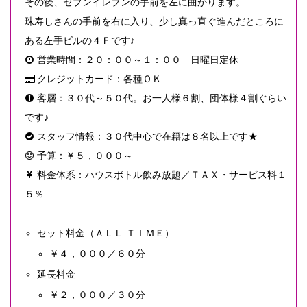
その後、セブンイレブンの手前を左に曲がります。
珠寿しさんの手前を右に入り、少し真っ直ぐ進んだところに
ある左手ビルの４Ｆです♪
営業時間：２０：００～１：００ 日曜日定休
クレジットカード：各種ＯＫ
客層：３０代～５０代。お一人様６割、団体様４割ぐらい
です♪
スタッフ情報：３０代中心で在籍は８名以上です★
予算：￥５，０００～
料金体系：ハウスボトル飲み放題／ＴＡＸ・サービス料１
５％
セット料金（ＡＬＬ ＴＩＭＥ）
￥４，０００／６０分
延長料金
￥２，０００／３０分