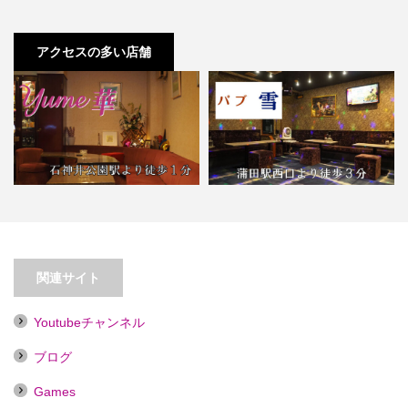
アクセスの多い店舗
【石神井公園】パブスナック
yume華
【蒲田】パブ雪
関連サイト
Youtubeチャンネル
ブログ
Games