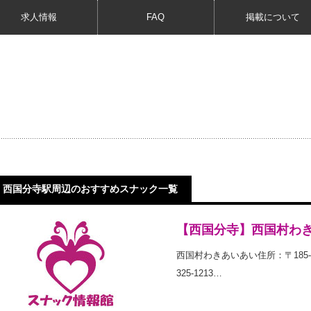
求人情報
FAQ
掲載について
西国分寺駅周辺のおすすめスナック一覧
【西国分寺】西国村わ
西国村わきあいあい住所：〒185-
325-1213…