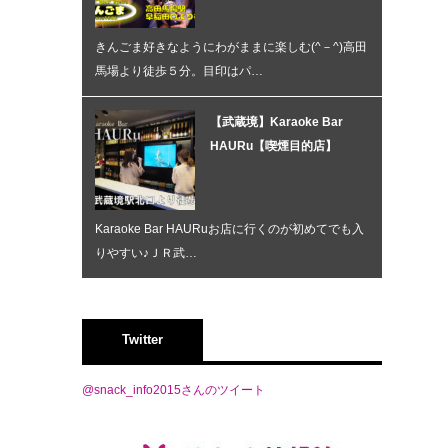
きんごま好きなようにわがままに楽しむ(^－^)高田
馬場より徒歩５分。目印はパ…
【武蔵境】Karaoke Bar
HAURu【喫煙目的店】
Karaoke Bar HAURuお店に行くのが初めてでも入
りやすい♪ＪＲ武…
Twitter
@snack_info2015さんのツイート