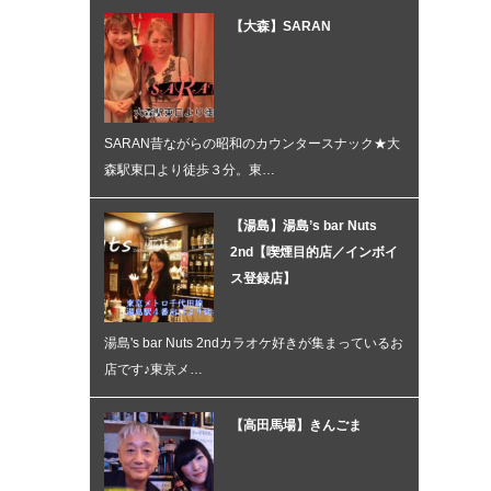
【大森】SARAN
SARAN昔ながらの昭和のカウンタースナック★大
森駅東口より徒歩３分。東…
【湯島】湯島’s bar Nuts
2nd【喫煙目的店／インボイ
ス登録店】
湯島's bar Nuts 2ndカラオケ好きが集まっているお
店です♪東京メ…
【高田馬場】きんごま