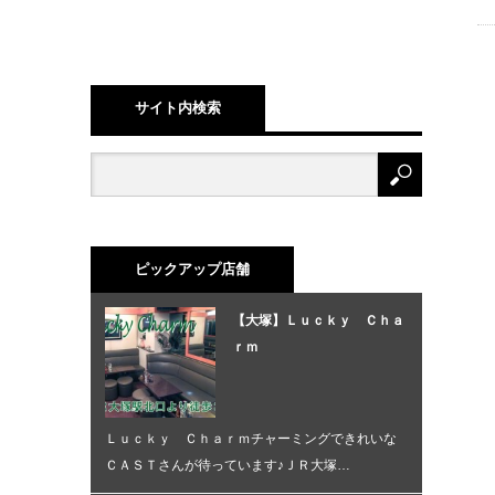
サイト内検索
ピックアップ店舗
【大塚】Ｌｕｃｋｙ Ｃｈａ
ｒｍ
Ｌｕｃｋｙ Ｃｈａｒｍチャーミングできれいな
ＣＡＳＴさんが待っています♪ＪＲ大塚…