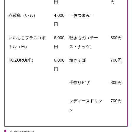
円
円
赤霧島（いも）
4,000
＝おつまみ＝
円
いいちこフラスコボ
6,000
乾きもの（チー
500円
トル（米）
円
ズ・ナッツ）
KOZURU(米）
6,000
焼きそば
700円
円
手作りピザ
800円
レディースドリン
700円
ク