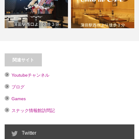
【蒲田】ARUJIS（アルジス）
【蒲田】クラブ イヴ
関連サイト
Youtubeチャンネル
ブログ
Games
スナック情報館訪問記
Twitter