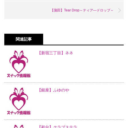
【蒲田】Tear Drop～ティア―ドロップ～
関連記事
【新宿三丁目】ネネ
【銀座】ふゆのや
【初台】クラブステラ