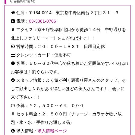
店舗詳細情報
住所：〒164-0014 東京都中野区南台２丁目３１－３
電話：
03-3381-0766
アクセス：京王線笹塚駅北口から徒歩１４分 中野通りを
北上しファミリーマートを曲がればすぐ！！
営業時間：２０：００～ＬＡＳＴ 日曜日定休
クレジットカード：使用不可
客層：５０～６０代中心で落ち着いた雰囲気です♪４０代の
お客様は１割ぐらいです。
スタッフ情報：よく気が利く頑張り屋さんのスタッフ、そ
して顔出しＮＧがあり得ないほどの美人さんです！！会いに
来て下さい！！
予算：￥２，５００～￥４，０００
セット料金：２，５００円（チャージ・カラオケ歌い放
題・氷・水・手作りお通し３品）
求人情報：
求人情報ページ