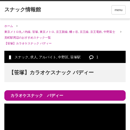
menu
ホーム
東京メトロ丸ノ内線
,
笹塚
,
東京メトロ
,
京王新線
,
幡ヶ谷
,
京王線
,
京王電鉄
,
中野富士
見町駅周辺のおすすめスナック一覧
【笹塚】カラオケスナック バディー
スナック
,
求人
,
アルバイト
,
中野区
,
笹塚駅
1
【笹塚】カラオケスナック バディー
カラオケスナック バディー