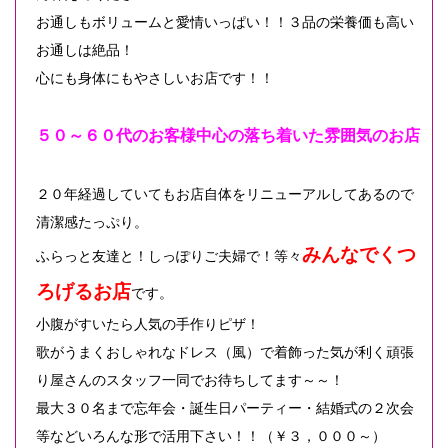
お通しもボリュームと愛情いっぱい！！３品の栄養価も高い
お通しは絶品！
心にも身体にもやさしいお店です！！
５０～６０代のお客様中心の落ち着いた雰囲気のお店
２０年経過していてもお店自体をリニューアルしてあるので
清潔感たっぷり。
みんなでくつ
ふらっと友達と！しっぽりご夫婦で！等々
ろげるお店
です。
小腹がすいたら人気の手作りピザ！
歌がうまくおしゃれなドレス（風）で着飾った気が利く頑張
り屋さんのスタッフ一同でお待ちしてます～～！
最大３０名まで忘年会・誕生日パーティー・結婚式の２次会
等などいろんな形で活用下さい！！（￥３，０００～）