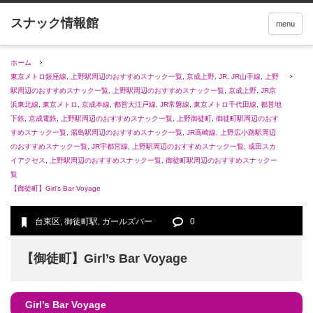
menu
ホーム
東京メトロ銀座線
,
上野駅周辺のおすすめスナック一覧
,
京成上野
,
JR
,
JR山手線
,
上野
駅周辺のおすすめスナック一覧
,
上野駅周辺のおすすめスナック一覧
,
京成上野
,
JR京
浜東北線
,
東京メトロ
,
京成本線
,
都営大江戸線
,
JR常磐線
,
東京メトロ千代田線
,
都営地
下鉄
,
京成電鉄
,
上野駅周辺のおすすめスナック一覧
,
上野御徒町
,
御徒町駅周辺のおす
すめスナック一覧
,
湯島駅周辺のおすすめスナック一覧
,
JR高崎線
,
上野広小路駅周辺
のおすすめスナック一覧
,
JR宇都宮線
,
上野駅周辺のおすすめスナック一覧
,
成田スカ
イアクセス
,
上野駅周辺のおすすめスナック一覧
,
御徒町駅周辺のおすすめスナック一
覧
【御徒町】Girl’s Bar Voyage
台東区
,
御徒町駅
,
ガールズバー
0
【御徒町】Girl’s Bar Voyage
Girl’s Bar Voyage