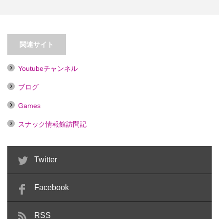
【平井】パブスナックゆり【喫煙
【蒲田】Ｍ’ｓしあた～マイケル劇
目的店】
場
関連サイト
Youtubeチャンネル
ブログ
Games
スナック情報館訪問記
Twitter
Facebook
RSS