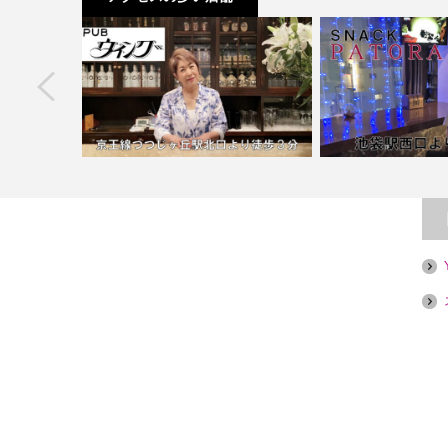
next
【池袋】スナックPA
煙目的店】
【つつじヶ丘】PUBウィング
店】