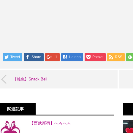
Tweet
Share
+1
Hatena
Pocket
RSS
【雑色】Snack Bell
関連記事
【西武新宿】へろへろ