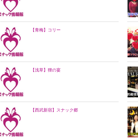
【青梅】コリー
【浅草】狸の宴
【西武新宿】スナック郷