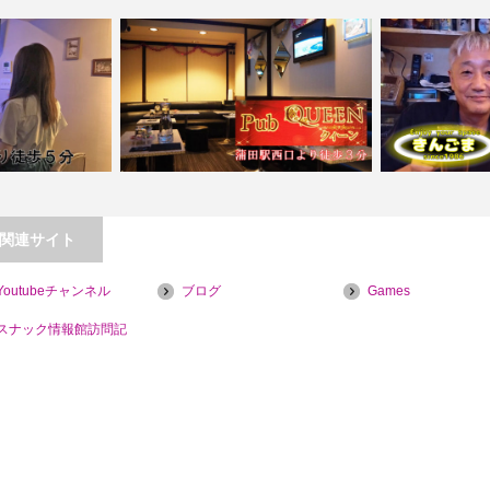
関連サイト
TORA【喫煙目的
Youtubeチャンネル
ブログ
Games
【蒲田】Pub QUEEN【喫煙目的店】
【高田
スナック情報館訪問記