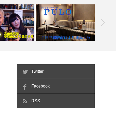
prev
【武蔵境】
馬場】きんごま
【三鷹】フィリピンラウンジ PULO
Twitter
Facebook
RSS