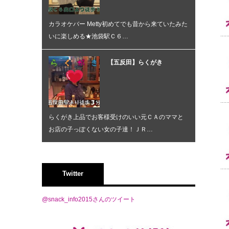
カラオケバー Metty初めてでも昔から来ていたみた
いに楽しめる★池袋駅Ｃ６…
【五反田】らくがき
らくがき上品でお客様受けのいい元ＣＡのママと
お店の子っぽくない女の子達！ＪＲ…
Twitter
@snack_info2015さんのツイート