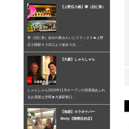
【上野広小路】華（旧仁美）
華（旧仁美）自分の家みたいにリラックス★上野
広小路駅Ａ３出口より徒歩３分。…
【大森】しゃらしゃら
しゃらしゃら2023年11月オープンの清潔感あふれ
るお洒落な空間★大森駅東口…
【池袋】カラオケバー
Metty【喫煙目的店】