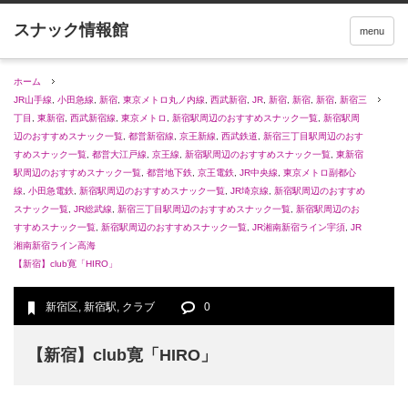
menu
ホーム
JR山手線
,
小田急線
,
新宿
,
東京メトロ丸ノ内線
,
西武新宿
,
JR
,
新宿
,
新宿
,
新宿
,
新宿三
丁目
,
東新宿
,
西武新宿線
,
東京メトロ
,
新宿駅周辺のおすすめスナック一覧
,
新宿駅周
辺のおすすめスナック一覧
,
都営新宿線
,
京王新線
,
西武鉄道
,
新宿三丁目駅周辺のおす
すめスナック一覧
,
都営大江戸線
,
京王線
,
新宿駅周辺のおすすめスナック一覧
,
東新宿
駅周辺のおすすめスナック一覧
,
都営地下鉄
,
京王電鉄
,
JR中央線
,
東京メトロ副都心
線
,
小田急電鉄
,
新宿駅周辺のおすすめスナック一覧
,
JR埼京線
,
新宿駅周辺のおすすめ
スナック一覧
,
JR総武線
,
新宿三丁目駅周辺のおすすめスナック一覧
,
新宿駅周辺のお
すすめスナック一覧
,
新宿駅周辺のおすすめスナック一覧
,
JR湘南新宿ライン宇須
,
JR
湘南新宿ライン高海
【新宿】club寛「HIRO」
新宿区
,
新宿駅
,
クラブ
0
【新宿】club寛「HIRO」