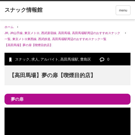
menu
ホーム
JR
,
JR山手線
,
東京メトロ
,
西武新宿線
,
高田馬場
,
高田馬場駅周辺のおすすめスナック
一覧
,
東京メトロ東西線
,
西武鉄道
,
高田馬場駅周辺のおすすめスナック一覧
【高田馬場】夢の扉【喫煙目的店】
スナック
,
求人
,
アルバイト
,
高田馬場駅
,
豊島区
0
【高田馬場】夢の扉【喫煙目的店】
夢の扉