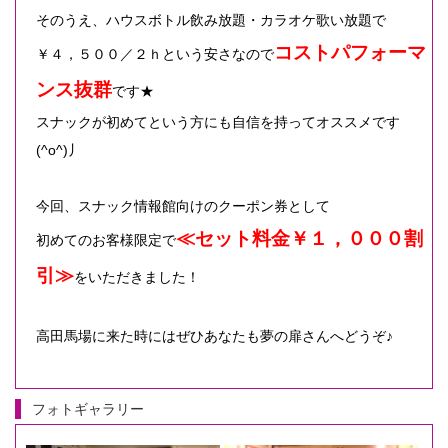
そのうえ、ハウスボトル飲み放題・カラオケ歌い放題で
コストパフォーマ
￥４，５００／２ｈという安さなので
ンス抜群
です★
スナックが初めてという方にも自信を持ってオススメです
(^o^)丿
今回、スナック情報館向けのクーポン券として
≪セット料金￥１，０００割
初めてのお客様限定で
引≫
をいただきました！
高田馬場に来た時にはぜひあなたも夢の扉さんへどうぞ♪
フォトギャラリー