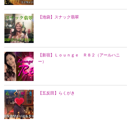
【池袋】スナック翡翠
【新宿】Ｌｏｕｎｇｅ Ｒ８２（アールハニ
ー）
【五反田】らくがき