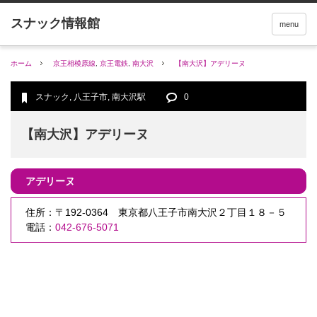
menu
ホーム
京王相模原線
,
京王電鉄
,
南大沢
【南大沢】アデリーヌ
スナック
,
八王子市
,
南大沢駅
0
【南大沢】アデリーヌ
アデリーヌ
住所：〒192-0364 東京都八王子市南大沢２丁目１８－５
電話：
042-676-5071