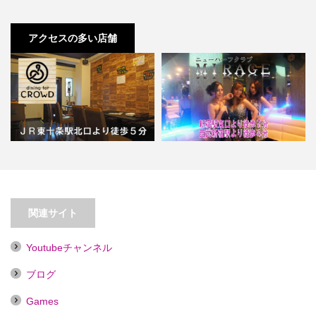
アクセスの多い店舗
【東十条】dining for
【新宿】ニューハーフクラブ Ｍ
CROWD【喫煙目的店】…
ＩＲＡＧＥ
関連サイト
Youtubeチャンネル
ブログ
Games