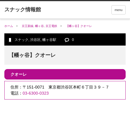
menu
ホーム
京王新線
,
幡ヶ谷
,
京王電鉄
【幡ヶ谷】クオーレ
スナック
,
渋谷区
,
幡ヶ谷駅
0
【幡ヶ谷】クオーレ
クオーレ
住所：〒151-0071 東京都渋谷区本町６丁目３９－７
電話：
03-6300-0323