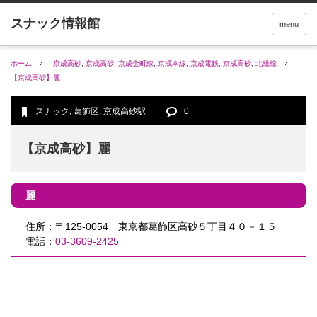
menu
ホーム
京成高砂
,
京成高砂
,
京成金町線
,
京成本線
,
京成電鉄
,
京成高砂
,
北総線
【京成高砂】麗
スナック
,
葛飾区
,
京成高砂駅
0
【京成高砂】麗
麗
住所：〒125-0054 東京都葛飾区高砂５丁目４０－１５
電話：
03-3609-2425