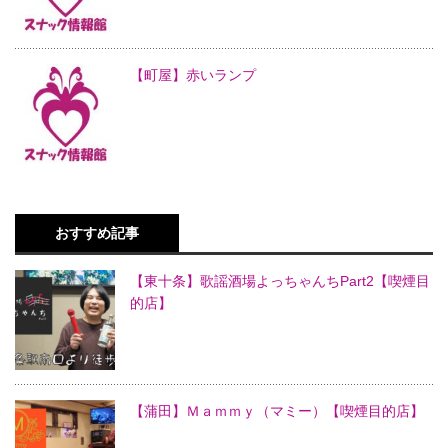
【町屋】赤いランプ
おすすめ記事
【東十条】歌謡酒場よっちゃんちPart2【喫煙目
的店】
【蒲田】Ｍａｍｍｙ（マミー）【喫煙目的店】