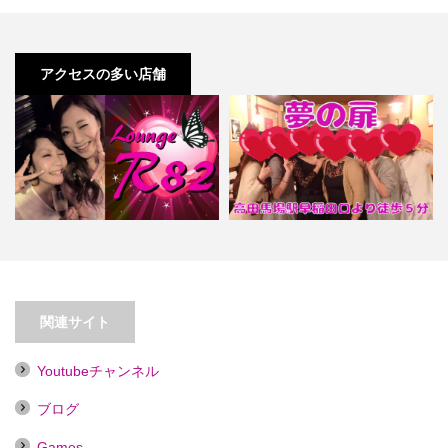
アクセスの多い店舗
【新宿】Ｌｏｕｎｇｅ Ｒ８２
【高田馬場】夢の扉【喫煙目的
（アールハニー）
店】
関連サイト
Youtubeチャンネル
ブログ
Games