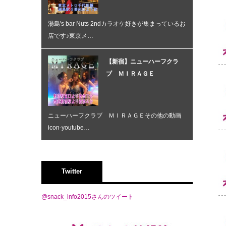
湯島's bar Nuts 2ndカラオケ好きが集まっているお
店です♪東京メ…
【新宿】ニューハーフクラ
ブ ＭＩＲＡＧＥ
ニューハーフクラブ ＭＩＲＡＧＥその他の動画
icon-youtube…
Twitter
@snack_info2015さんのツイート