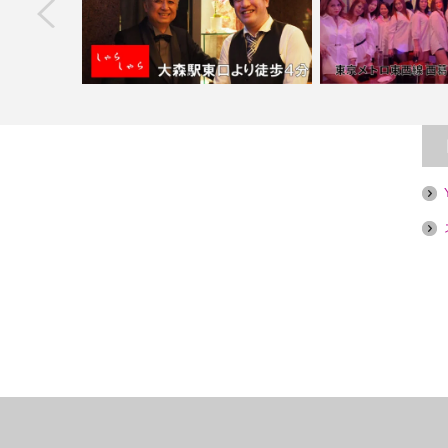
next
香
【大森】しゃらしゃら
【西葛西】フィリピ