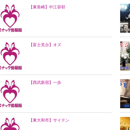
【東長崎】中江容邨
【富士見台】オズ
【西武新宿】一歩
【東大和市】サイテン