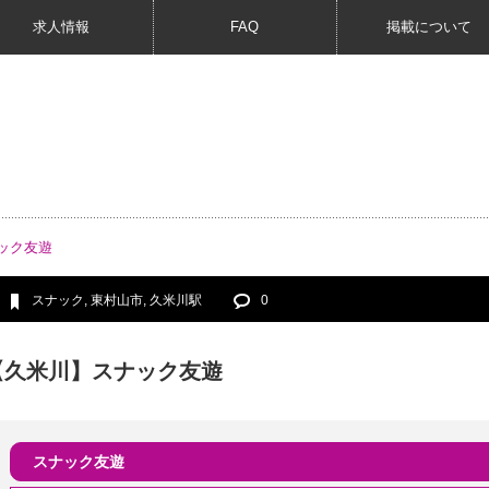
求人情報
FAQ
掲載について
ック友遊
スナック
,
東村山市
,
久米川駅
0
【久米川】スナック友遊
スナック友遊