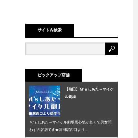
サイト内検索
ピックアップ店舗
【蒲田】Ｍ’ｓしあた～マイケ
ル劇場
Ｍ’ｓしあた～マイケル劇場居心地が良くて男女問
わずの客層です★蒲田駅西口より…