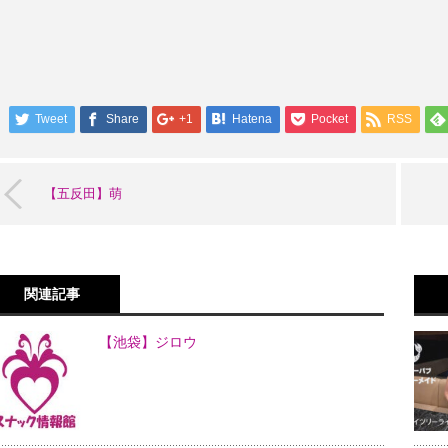
Tweet
Share
+1
Hatena
Pocket
RSS
【五反田】萌
関連記事
【池袋】ジロウ