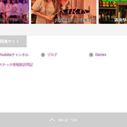
関連サイト
Youtubeチャンネル
ブログ
Games
ンパブ マヨン２
【大森】SARAN
【蒲田】
スナック情報館訪問記
PAGE TOP