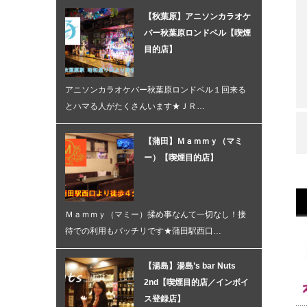
【秋葉原】アニソンカラオケ
バー秋葉原ロンドベル【喫煙
目的店】
アニソンカラオケバー秋葉原ロンドベル１回来る
とハマる人がたくさんいます★ＪＲ…
【蒲田】Ｍａｍｍｙ（マミ
ー）【喫煙目的店】
Ｍａｍｍｙ（マミー）揉め事なんて一切なし！接
待での利用もバッチリです★蒲田駅西口…
【湯島】湯島’s bar Nuts
2nd【喫煙目的店／インボイ
ス登録店】