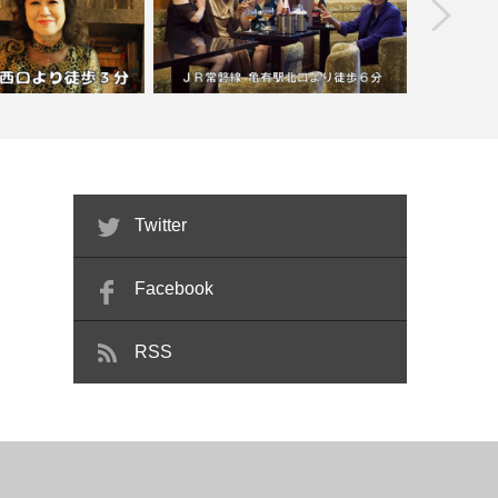
prev
すなっくいづみ
【亀有】スナック マリン峰
【
Twitter
Facebook
RSS