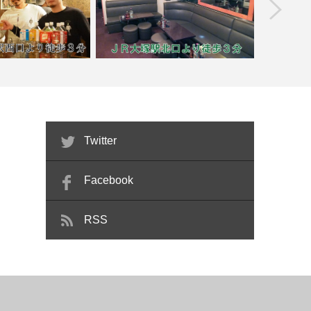
prev
【吉祥寺】H
 YK【喫煙目的店】
【大塚】Ｌｕｃｋｙ Ｃｈａｒｍ
Twitter
Facebook
RSS