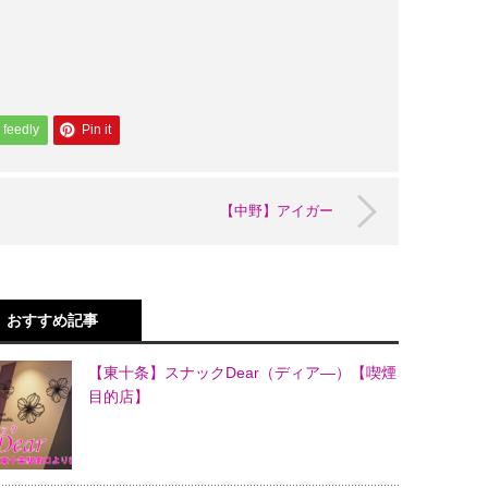
feedly
Pin it
【中野】アイガー
おすすめ記事
【東十条】スナックDear（ディア―）【喫煙
目的店】