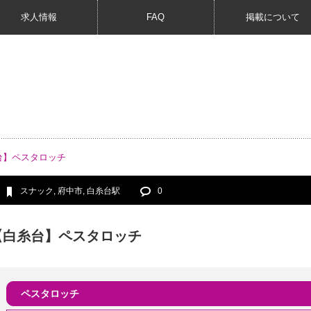
求人情報
FAQ
掲載について
台】ペスタロッチ
スナック
,
府中市
,
白糸台駅
0
【白糸台】ペスタロッチ
ペスタロッチ