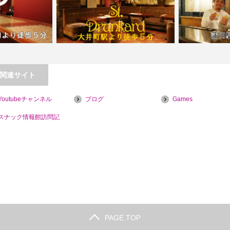
関連サイト
【大井町】セント・ドランカー【喫煙
Youtubeチャンネル
ブログ
Games
 えるびす
目的店】
【蒲田】Bar
スナック情報館訪問記
PAGE TOP