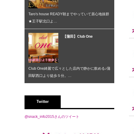
Taro's house READY朝までやっていて居心地抜群
★王子駅北口よ…
【蒲田】Club One
Club One綺麗で広々とした店内で静かに飲める♪蒲
田駅西口より徒歩５分。…
Twitter
@snack_info2015さんのツイート