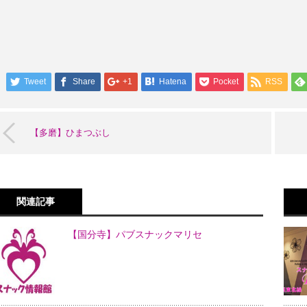
Tweet
Share
+1
Hatena
Pocket
RSS
【多磨】ひまつぶし
関連記事
【国分寺】パブスナックマリセ