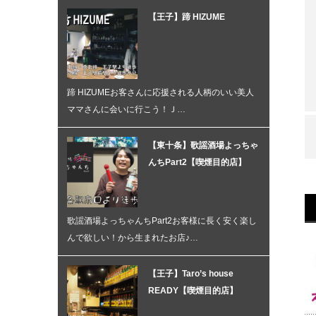
【王子】蹄 HIZUME
蹄 HIZUMEお客さんに応援される人柄のいい美人
ママさんに会いに行こう！Ｊ…
【東十条】歌謡酒場よっちゃ
んちPart2【喫煙目的店】
歌謡酒場よっちゃんちPart2お客様に長く安く楽し
んで欲しい！から生まれたお店♪…
【王子】Taro’s house
READY【喫煙目的店】