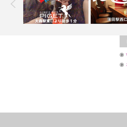
next
i
【大森】ガールズパブPIGET（ピゲ）
【蒲田】酒処