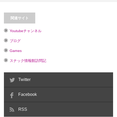
【高田馬場】夢の扉【喫煙目的
店】
【大井町】スナック ＆A
関連サイト
Youtubeチャンネル
ブログ
Games
スナック情報館訪問記
Twitter
Facebook
RSS