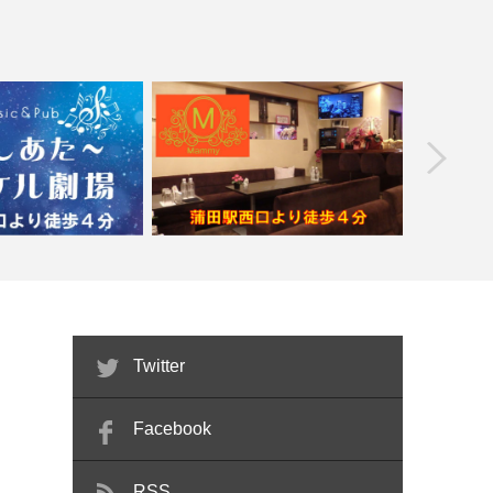
prev
【蒲田】Ｍａｍｍｙ（マミー）【喫煙
【新宿】
しあた～マイケル劇場
目的店】
Twitter
Facebook
RSS