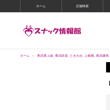
ホーム
店舗検索
ホーム
東武東上線
,
東武鉄道
,
ときわ台
,
上板橋
,
東武練馬