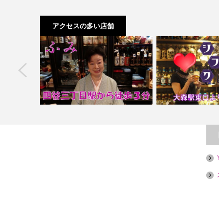
アクセスの多い店舗
next
オケバー秋葉
目的…
【四谷三丁目】ふみ
【大森】スナッ