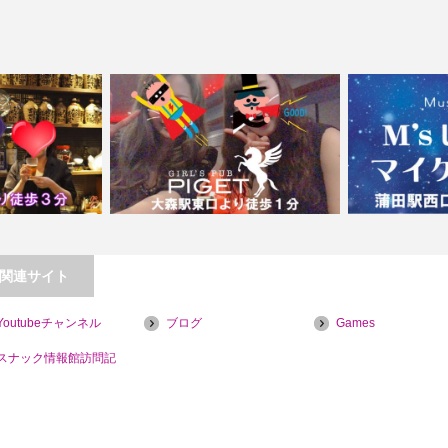
関連サイト
Youtubeチャンネル
ブログ
Games
ク シフク
【大森】ガールズパブPIGET（ピゲ）
【蒲田】Ｍ’ｓ
スナック情報館訪問記