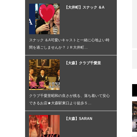
【大井町】スナック ＆A
スナック ＆A可愛いキャストと一緒に心地よい時
間を過ごしませんか？ＪＲ大井町…
【大森】クラブ千愛里
クラブ千愛里昭和の良さが残る、落ち着いて安心
できるお店★大森駅東口より徒歩５…
【大森】SARAN