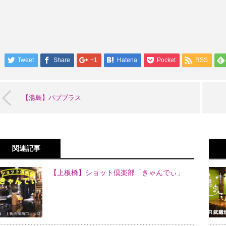
Tweet
Share
+1
Hatena
Pocket
RSS
【湯島】パブプラス
関連記事
【上板橋】ショット倶楽部「きゃんでぃ」