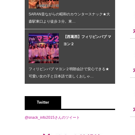
SARAN昔ながらの昭和のカウンタースナック★大
森駅東口より徒歩３分。東…
【西葛西】フィリピンパブ マ
ヨン２
フィリピンパブ マヨン２明朗会計で安心できる★
可愛い女の子と日本語で楽しくおしゃ…
Twitter
@snack_info2015さんのツイート