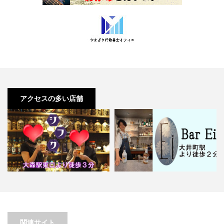
アクセスの多い店舗
【大森】スナック シフク
【大井町】Bar Ei
関連サイト