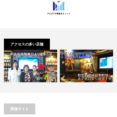
アクセスの多い店舗
【五反田】CAママの店 品川酒役
【岩本町】特撮怪獣怪人バーロン
所
ドベル【喫煙目的店】
関連サイト