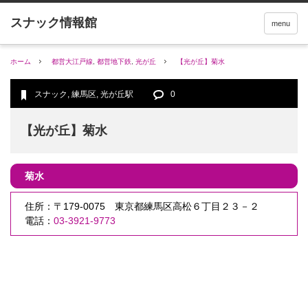
menu
ホーム
都営大江戸線
,
都営地下鉄
,
光が丘
【光が丘】菊水
スナック
,
練馬区
,
光が丘駅
0
【光が丘】菊水
菊水
住所：〒179-0075 東京都練馬区高松６丁目２３－２
電話：
03-3921-9773