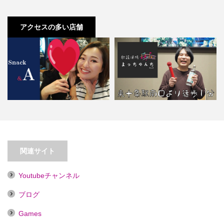
アクセスの多い店舗
【東十条】歌謡酒場よっちゃんち
【大井町】スナック ＆A
Part2【喫煙目的店】
関連サイト
Youtubeチャンネル
ブログ
Games