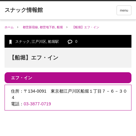
menu
ホーム
都営新宿線
,
都営地下鉄
,
船堀
【船堀】エフ・イン
スナック
,
江戸川区
,
船堀駅
0
【船堀】エフ・イン
エフ・イン
住所：〒134-0091 東京都江戸川区船堀１丁目７－６－３０
４
電話：
03-3877-0719