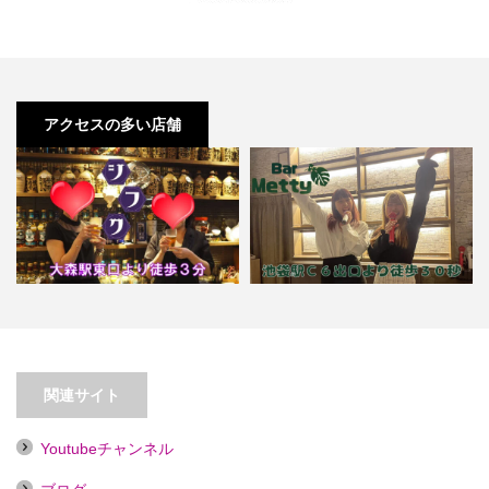
アクセスの多い店舗
【池袋】カラオケバー Metty【喫
【大森】スナック シフク
煙目的店】
関連サイト
Youtubeチャンネル