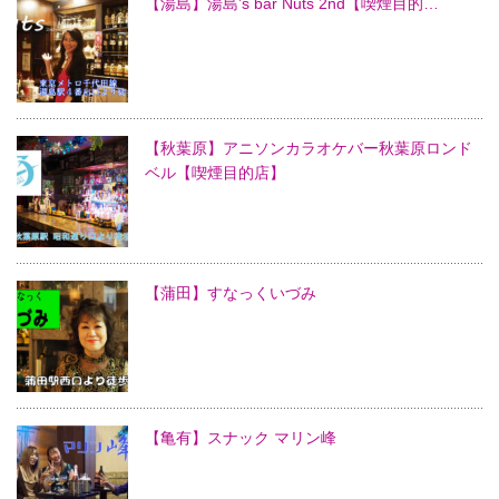
【湯島】湯島’s bar Nuts 2nd【喫煙目的…
【秋葉原】アニソンカラオケバー秋葉原ロンド
ベル【喫煙目的店】
【蒲田】すなっくいづみ
【亀有】スナック マリン峰