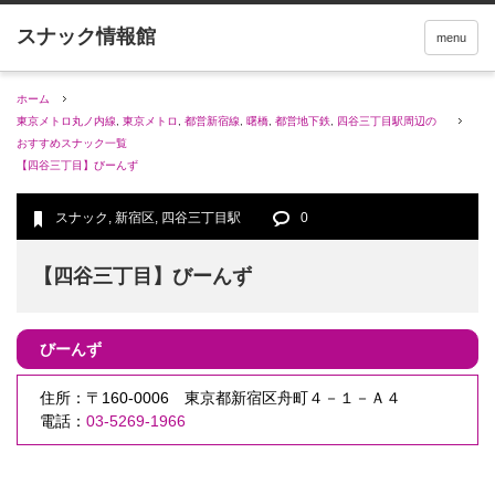
menu
ホーム
東京メトロ丸ノ内線
,
東京メトロ
,
都営新宿線
,
曙橋
,
都営地下鉄
,
四谷三丁目駅周辺の
おすすめスナック一覧
【四谷三丁目】びーんず
スナック
,
新宿区
,
四谷三丁目駅
0
【四谷三丁目】びーんず
びーんず
住所：〒160-0006 東京都新宿区舟町４－１－Ａ４
電話：
03-5269-1966