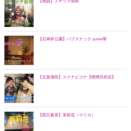
【池袋】スナック翡翠
【石神井公園】パブスナック yume華
【京急蒲田】スクナビコナ【喫煙目的店】
【西日暮里】茉莉花（マリカ）