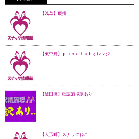
【浅草】慶州
【東中野】ｐｕｂｃｌｕｂオレンジ
【飯田橋】歌謡酒場訳あり
【人形町】スナックねこ