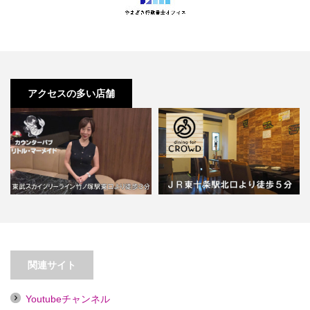
アクセスの多い店舗
【竹ノ塚】カウンターパブ リト
【東十条】dining for
ル・マーメイド【喫煙目的店…
CROWD【喫煙目的店】…
関連サイト
Youtubeチャンネル