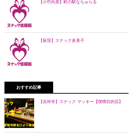
【小竹向原】町の駅なちゅらる
【荻窪】スナック多美子
おすすめ記事
【吉祥寺】スナック マッキー【喫煙目的店】