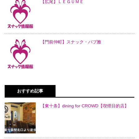
【広尾】ＬＥＧＵＭＥ
【門前仲町】スナック・パブ雅
おすすめ記事
【東十条】dining for CROWD【喫煙目的店】