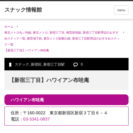
menu
ホーム
東京メトロ丸ノ内線
,
東京メトロ
,
新宿三丁目
,
都営新宿線
,
新宿三丁目駅周辺のおすす
めスナック一覧
,
都営地下鉄
,
東京メトロ副都心線
,
新宿三丁目駅周辺のおすすめスナッ
ク一覧
【新宿三丁目】ハワイアン布哇庵
スナック
,
新宿区
,
新宿三丁目駅
0
【新宿三丁目】ハワイアン布哇庵
ハワイアン布哇庵
住所：〒160-0022 東京都新宿区新宿３丁目６－４
電話：
03-3341-0837