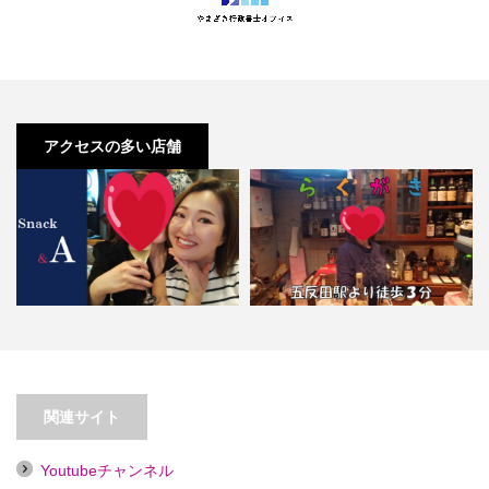
アクセスの多い店舗
【大井町】スナック ＆A
【五反田】らくがき
関連サイト
Youtubeチャンネル