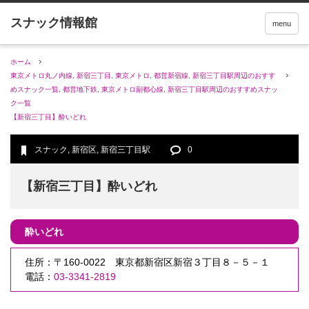
menu
ホーム
東京メトロ丸ノ内線
,
新宿三丁目
,
東京メトロ
,
都営新宿線
,
新宿三丁目駅周辺のおすす
めスナック一覧
,
都営地下鉄
,
東京メトロ副都心線
,
新宿三丁目駅周辺のおすすめスナッ
ク一覧
【新宿三丁目】酔いどれ
スナック
,
新宿区
,
新宿三丁目駅
0
【新宿三丁目】酔いどれ
酔いどれ
住所：〒160-0022 東京都新宿区新宿３丁目８－５－１
電話：
03-3341-2819