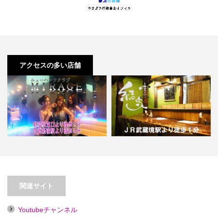
アクセスの多い店舗
【新宿】ニューハーフクラブ Ｍ
【武蔵境】おばんざい 結家【喫煙
ＩＲＡＧＥ
目的店】
関連サイト
Youtubeチャンネル