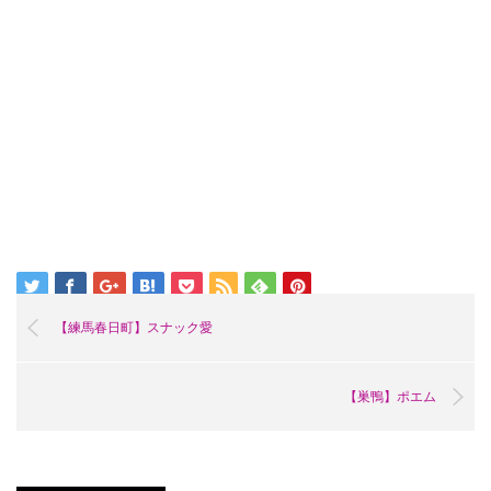
【練馬春日町】スナック愛
【巣鴨】ポエム