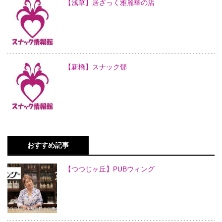
【浅草】居ざっく雅麗華の店
【新橋】スナック郁
おすすめ記事
【つつじヶ丘】PUBウィング