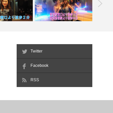
prev
ナックゆり【喫煙目的
【新宿】ニューハーフクラブ ＭＩＲ
店】
ＡＧＥ
【蒲田
Twitter
Facebook
RSS