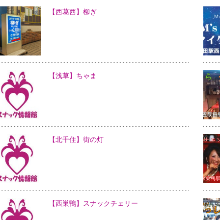
【西葛西】柳ぎ
【浅草】ちゃま
【北千住】街の灯
【西巣鴨】スナックチェリー