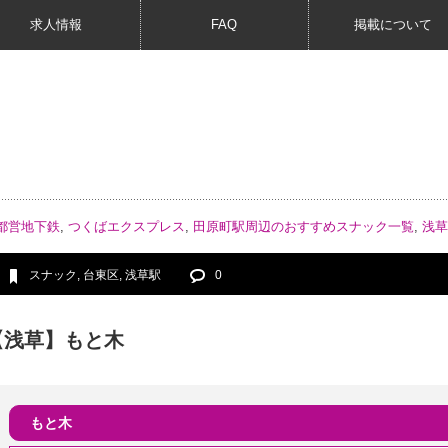
求人情報
FAQ
掲載について
都営地下鉄
,
つくばエクスプレス
,
田原町駅周辺のおすすめスナック一覧
,
浅草
スナック
,
台東区
,
浅草駅
0
【浅草】もと木
もと木