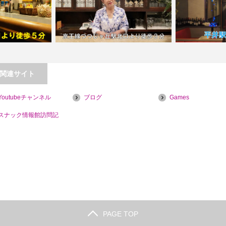
関連サイト
マッキー【喫煙目
【平井】パブス
Youtubeチャンネル
ブログ
Games
】
【つつじヶ丘】PUBウィング
スナック情報館訪問記
PAGE TOP