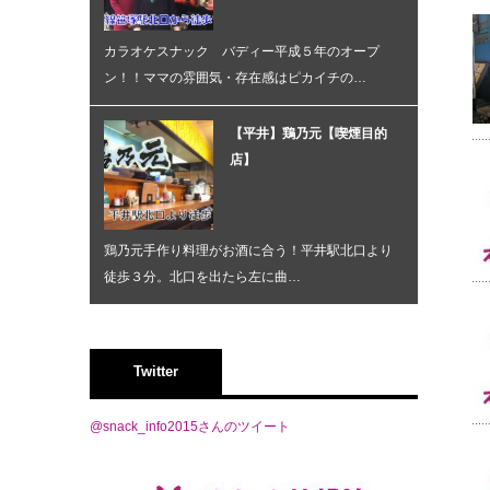
カラオケスナック バディー平成５年のオープ
ン！！ママの雰囲気・存在感はピカイチの…
【平井】鶏乃元【喫煙目的
店】
鶏乃元手作り料理がお酒に合う！平井駅北口より
徒歩３分。北口を出たら左に曲…
Twitter
@snack_info2015さんのツイート