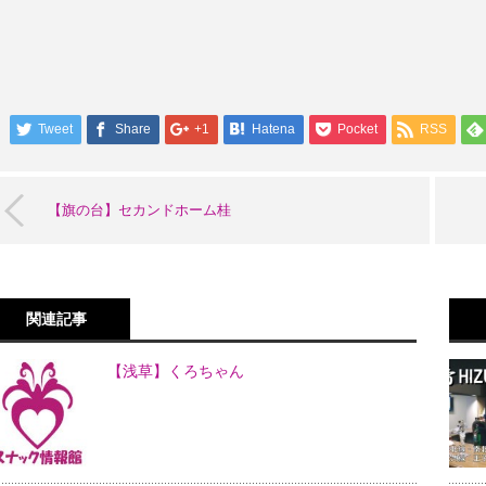
Tweet
Share
+1
Hatena
Pocket
RSS
【旗の台】セカンドホーム桂
関連記事
【浅草】くろちゃん