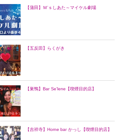
【蒲田】Ｍ’ｓしあた～マイケル劇場
【五反田】らくがき
【巣鴨】Bar Se’lene【喫煙目的店】
【吉祥寺】Home bar かっし【喫煙目的店】