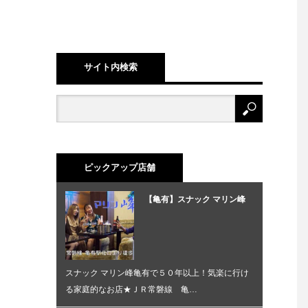
サイト内検索
ピックアップ店舗
【亀有】スナック マリン峰
スナック マリン峰亀有で５０年以上！気楽に行け
る家庭的なお店★ＪＲ常磐線 亀…