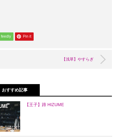
feedly
Pin it
【浅草】やすらぎ
おすすめ記事
【王子】蹄 HIZUME