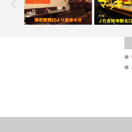
next
A【喫煙目的
【蒲田】Ｍａｍｍｙ（マミー）【喫煙
【吉祥寺】スナック 
目的店】
的店