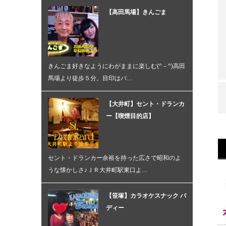
【高田馬場】きんごま
きんごま好きなようにわがままに楽しむ(^－^)高田
馬場より徒歩５分。目印はパ…
【大井町】セント・ドランカ
ー【喫煙目的店】
セント・ドランカー余裕を持った広さで昭和のよ
うな懐かしさ♪ＪＲ大井町駅東口よ…
【笹塚】カラオケスナック バ
ディー