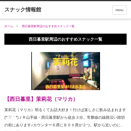
menu
ホーム
西日暮里駅周辺のおすすめスナック一覧
西日暮里駅周辺のおすすめスナック一覧
【西日暮里】茉莉花（マリカ）
茉莉花（マリカ）明るくてお話大好き！行けば楽しさに飲み込まれます
(*´▽｀*)ＪＲ山手線・西日暮里駅から徒歩３分。常磐線の線路沿い踏切
の前にあります♪カウンター６席にＢＯＸ席が２つ。駅から近いのに、