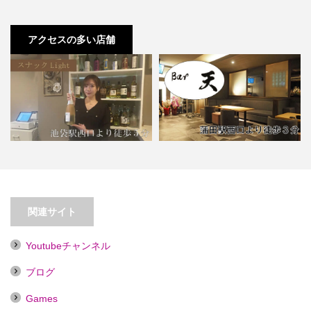
アクセスの多い店舗
【池袋】スナックLight【喫煙目的
店】
【蒲田】Bar 天【喫煙目的店】
関連サイト
Youtubeチャンネル
ブログ
Games