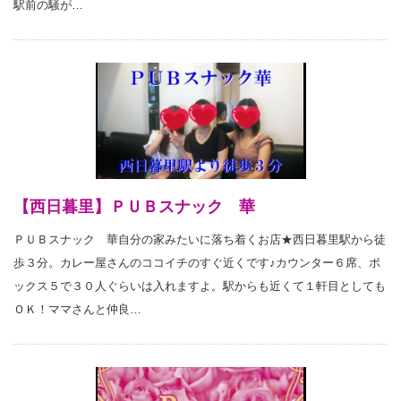
駅前の騒が…
【西日暮里】ＰＵＢスナック 華
ＰＵＢスナック 華自分の家みたいに落ち着くお店★西日暮里駅から徒
歩３分。カレー屋さんのココイチのすぐ近くです♪カウンター６席、ボ
ックス５で３０人ぐらいは入れますよ。駅からも近くて１軒目としても
ＯＫ！ママさんと仲良…