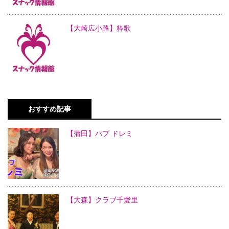
【大崎広小路】粋歌
おすすめ記事
【蒲田】パブ ドレミ
【大森】クラブ千愛里