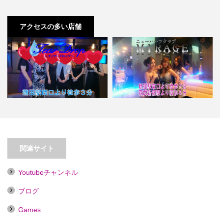
アクセスの多い店舗
【蒲田】Tear Drop～ティア―ド
【新宿】ニューハーフクラブ Ｍ
ロップ～
ＩＲＡＧＥ
関連サイト
Youtubeチャンネル
ブログ
Games