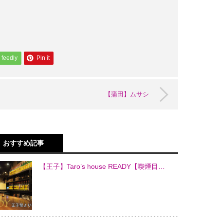
feedly
Pin it
【蒲田】ムサシ
おすすめ記事
【王子】Taro’s house READY【喫煙目…