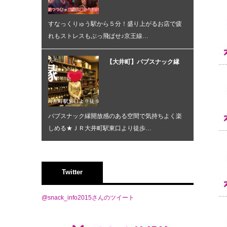
すなっくりゅう駅から５分！盛り上がるお店で疲
れもストレスもぶっ飛ばせ♪京王線…
【大井町】パブスナック縁
パブスナック縁開放感のある空間で気持ちよく楽
しめる★ＪＲ大井町駅東口より徒歩…
Twitter
@snack_info2015さんのツイート