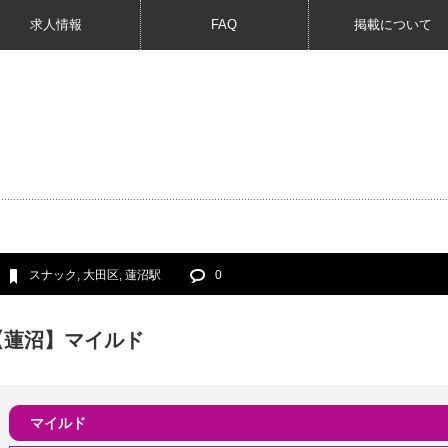
求人情報
FAQ
掲載について
スナック
,
大田区
,
蓮沼駅
0
【蓮沼】マイルド
マイルド