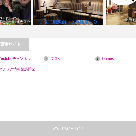
関連サイト
Youtubeチャンネル
ブログ
Games
赤坂店【喫煙目的店】
【三鷹】フィリピンラウンジ PULO
【蒲田】Ba
スナック情報館訪問記
PAGE TOP