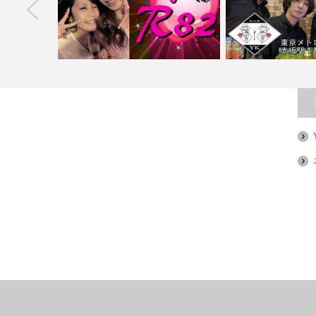
next
【新宿】Ｌｏｕｎｇｅ Ｒ８２（アー
煙目的店】
ルハニー）
【赤坂】Bar YK 