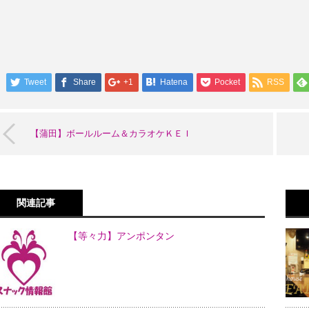
Tweet
Share
+1
Hatena
Pocket
RSS
【蒲田】ボールルーム＆カラオケＫＥＩ
関連記事
【等々力】アンポンタン