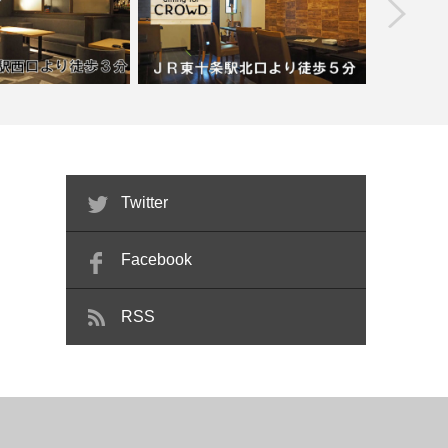
prev
【東十条】dining for CROWD【喫煙目
r 天【喫煙目的店】
的店】…
【王子】T
Twitter
Facebook
RSS